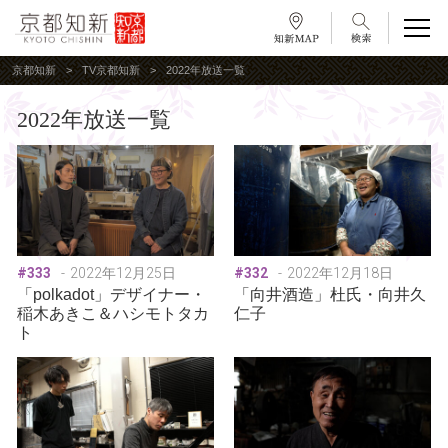
京都知新
TV京都知新
2022年放送一覧
2022年放送一覧
#333
2022年12月25日
#332
2022年12月18日
「polkadot」デザイナー・
「向井酒造」杜氏・向井久
稲木あきこ＆ハシモトタカ
仁子
ト