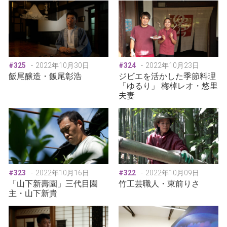
#325
2022年10月30日
#324
2022年10月23日
飯尾醸造・飯尾彰浩
ジビエを活かした季節料理
「ゆるり」 梅棹レオ・悠里
夫妻
#323
2022年10月16日
#322
2022年10月09日
「山下新壽園」三代目園
竹工芸職人・東前りさ
主・山下新貴