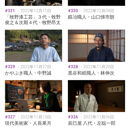
#331
2022年12月11日
#330
2022年12月04日
「牧野漆工芸」３代・牧野
鍛冶職人・山口悌市朗
俊之＆次期４代・牧野昂太
#329
2022年11月27日
#328
2022年11月20日
かやぶき職人・中野誠
黒谷和紙職人・林伸次
#327
2022年11月13日
#326
2022年11月06日
現代美術家・人長果月
辰巳屋 八代・左聡一郎