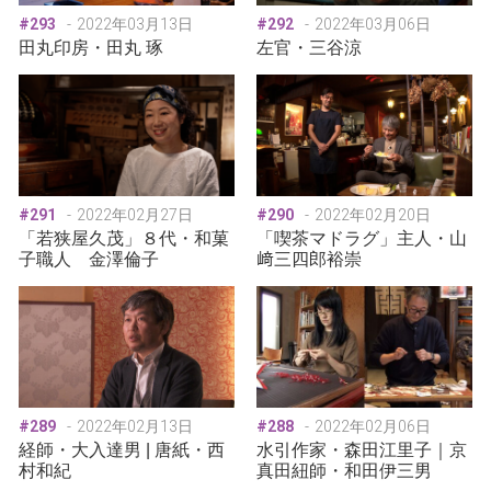
#293
2022年03月13日
#292
2022年03月06日
田丸印房・田丸 琢
左官・三谷涼
#291
2022年02月27日
#290
2022年02月20日
「若狭屋久茂」８代・和菓
「喫茶マドラグ」主人・山
子職人 金澤倫子
﨑三四郎裕崇
#289
2022年02月13日
#288
2022年02月06日
経師・大入達男 | 唐紙・西
水引作家・森田江里子｜京
村和紀
真田紐師・和田伊三男