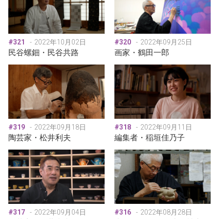
#321
2022年10月02日
#320
2022年09月25日
民谷螺鈿・民谷共路
画家・鶴田一郎
#319
2022年09月18日
#318
2022年09月11日
陶芸家・松井利夫
編集者・稲垣佳乃子
#317
2022年09月04日
#316
2022年08月28日