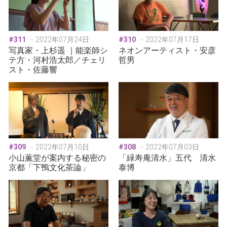
#311
2022年07月24日
#310
2022年07月17日
写真家・上杉遥 ｜能楽師シ
ネオンアーティスト・安彦
テ方・河村浩太郎／チェリ
哲男
スト・佐藤響
#309
2022年07月10日
#308
2022年07月03日
小山薫堂が案内する秘密の
「緑寿庵清水」五代 清水
京都「下鴨文化茶論」
泰博