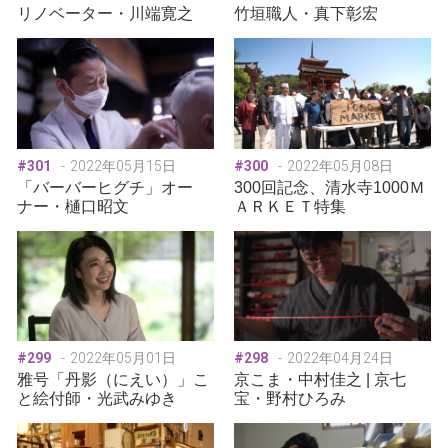
リノベーター・川端寛之
竹垣職人・真下彰宏
#301
2022年05月15日
#300
2022年05月08日
「バーバーヒグチ」オー
300回記念、清水寺1000Ｍ
ナー・樋口昭文
ＡＲＫＥＴ特集
#299
2022年05月01日
#298
2022年04月24日
雅号「丹影（にえい）」こ
京こま・中村佳之 | 京七
と絵付師・光武みゆき
宝・野村ひろみ