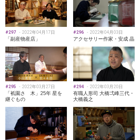
#297
2022年04月17日
#296
2022年04月03日
「副産物産店」
アクセサリー作家・安成 晶
#295
2022年03月27日
#294
2022年03月20日
「衹園さゝ木」25年 星を
有職人形司 大橋弌峰三代・
継ぐもの
大橋義之