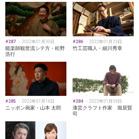
#287
2022年01月30日
#286
2022年01月23日
能楽師観世流シテ方・松野
竹工芸職人・細川秀章
浩行
#285
2022年01月16日
#284
2022年01月09日
ニッポン画家・山本 太郎
漆芸クラフト作家 堀居賢
司