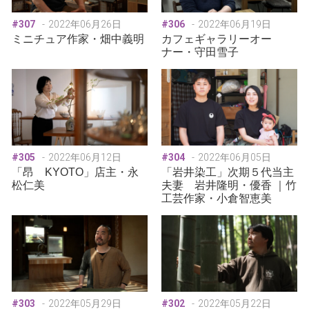
#307
2022年06月26日
#306
2022年06月19日
ミニチュア作家・畑中義明
カフェギャラリーオー
ナー・守田雪子
#305
2022年06月12日
#304
2022年06月05日
「昂 KYOTO」店主・永
「岩井染工」次期５代当主
松仁美
夫妻 岩井隆明・優香 ｜竹
工芸作家・小倉智恵美
#303
2022年05月29日
#302
2022年05月22日