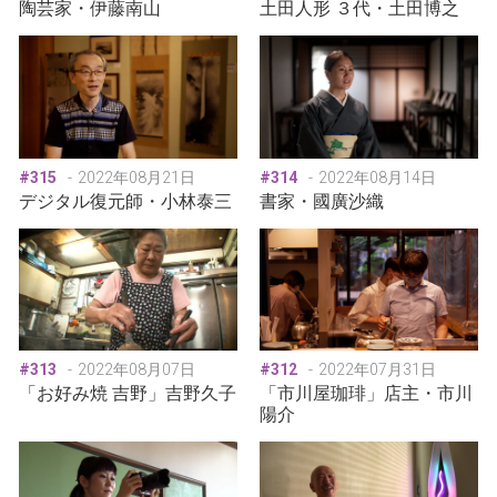
陶芸家・伊藤南山
土田人形 ３代・土田博之
#315
2022年08月21日
#314
2022年08月14日
デジタル復元師・小林泰三
書家・國廣沙織
#313
2022年08月07日
#312
2022年07月31日
「お好み焼 吉野」吉野久子
「市川屋珈琲」店主・市川
陽介