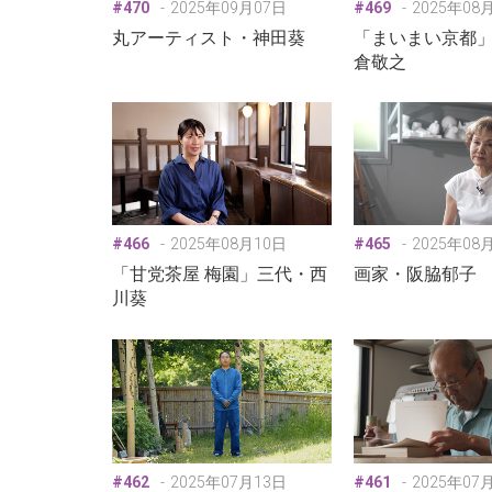
#470
2025年09月07日
#469
2025年08
丸アーティスト・神田葵
「まいまい京都
倉敬之
#466
2025年08月10日
#465
2025年08
「甘党茶屋 梅園」三代・西
画家・阪脇郁子
川葵
#462
2025年07月13日
#461
2025年07