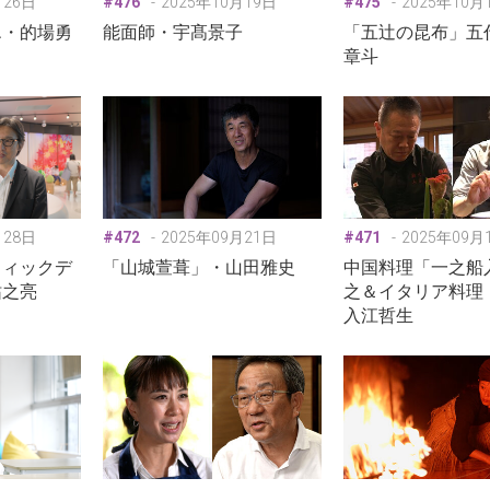
月26日
#476
2025年10月19日
#475
2025年10月
エ・的場勇
能面師・宇髙景子
「五辻の昆布」五
章斗
月28日
#472
2025年09月21日
#471
2025年09月
フィックデ
「山城萱葺」・山田雅史
中国料理「一之船
祐之亮
之＆イタリア料理「
入江哲生