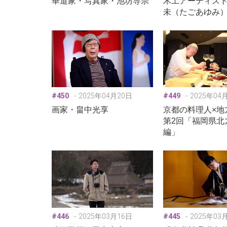
華道家・写真家・池坊専宗
木工アーティス
未（たごあゆみ
#450
2025年04月20日
#449
2025年04
画家・畠中光享
京都の料理人×地
第2回「福岡県北
編」
#446
2025年03月16日
#445
2025年03