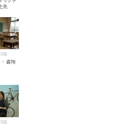
ィックデ
之亮
23日
」・ 森翔
23日