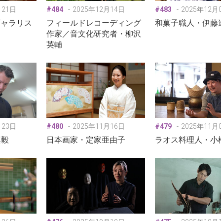
月21日
#484
2025年12月14日
#483
2025年12月
ギャラリス
フィールドレコーディング
和菓子職人・伊藤
作家／音文化研究者・柳沢
英輔
月23日
#480
2025年11月16日
#479
2025年11月
真毅
日本画家・定家亜由子
ラオス料理人・小