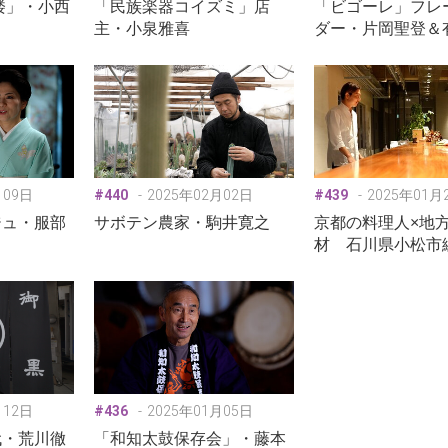
楼」・小西
「民族楽器コイズミ」店
「ビゴーレ」フレ
主・小泉雅喜
ダー・片岡聖登＆
月09日
#440
2025年02月02日
#439
2025年01月
ジュ・服部
サボテン農家・駒井寛之
京都の料理人×地
材 石川県小松市
月12日
#436
2025年01月05日
代・荒川徹
「和知太鼓保存会」・藤本