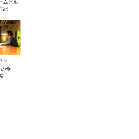
ームビル
有紀
26日
方の食
編