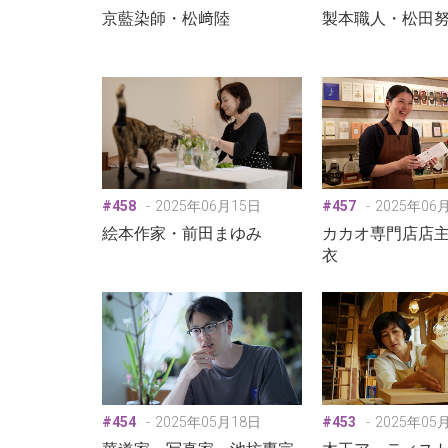
京藍染師・松﨑陸
製本職人・松田
#458
2025年06月15日
#457
2025年06
絵本作家・前田まゆみ
カカオ専門店店
衣
#454
2025年05月18日
#453
2025年05