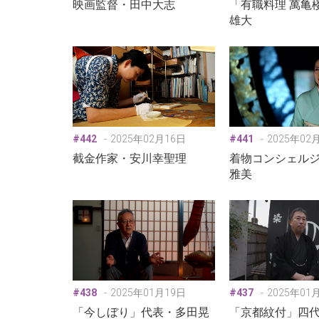
映画監督・田中大志
「有職料理 萬亀
雄大
#442
2025年02月16日
#441
2025年02
截金作家・安川幸聖理
着物コンシェル
雅美
#438
2025年01月19日
#437
2025年01
「今しぼり」代表・多田晃
「京都紋付」四