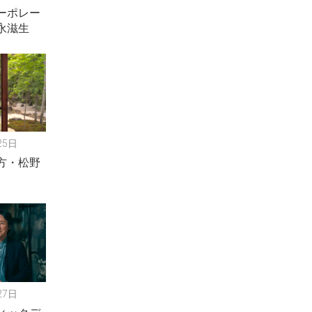
ーポレー
永滋生
25日
方・松野
27日