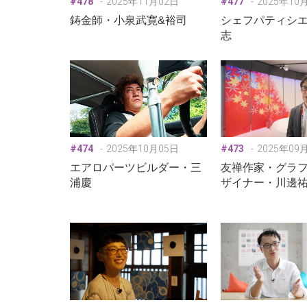
#478
2025年11月02日
#477
2025年10
鋳金師・小泉武寛&裕司
シェフパティシ
志
#474
2025年10月05日
#473
2025年09
エアロパーツビルダー・三
友禅作家・グラ
浦慶
ザイナー・川邊