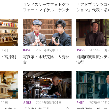
努
ランドスケープフォトグラ
「アドプランツコ
ファー・マイケル・ケンナ
ション」代表・増
月08日
#456
2025年06月01日
#455
2025年05月
主・宮原利
写真家・水野克比古＆秀比
能楽師観世流シテ
古
浩行
月11日
#452
2025年05月04日
#451
2025年04月