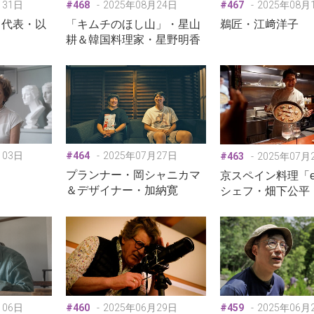
月31日
#468
2025年08月24日
#467
2025年08月
」代表・以
「キムチのほし山」・星山
鵜匠・江﨑洋子
耕＆韓国料理家・星野明香
月03日
#464
2025年07月27日
#463
2025年07月
プランナー・岡シャニカマ
京スペイン料理「est
＆デザイナー・加納寛
シェフ・畑下公平
月06日
#460
2025年06月29日
#459
2025年06月