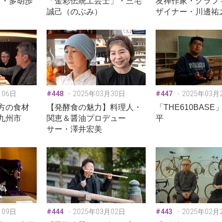
ト・多胡歩
「金彩伝統工芸士」・三宅
友禅作家・グラフ
）
誠己（のぶみ）
ザイナー・川邊祐
月06日
#448
2025年03月30日
#447
2025年03月
方の食材
【発酵食の魅力】料理人・
「THE610BASE
九州市
関恵＆醤油プロデュー
平
サー・澤井宏美
月09日
#444
2025年03月02日
#443
2025年02月