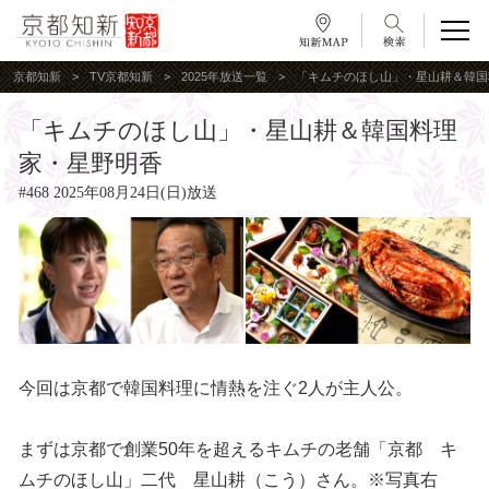
京都知新
TV京都知新
2025年放送一覧
「キムチのほし山」・星山耕＆韓国
「キムチのほし山」・星山耕＆韓国料理
家・星野明香
#468 2025年08月24日(日)放送
今回は京都で韓国料理に情熱を注ぐ2人が主人公。
まずは京都で創業50年を超えるキムチの老舗「京都 キ
ムチのほし山」二代 星山耕（こう）さん。※写真右