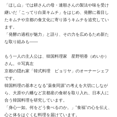
「ほし山」では耕さんの母・連順さんの製法や味を受け
継いだ「こってり白菜キムチ」をはじめ、発酵に着目し
たキムチや京都の食文化に寄り添うキムチを追究してい
ます。
「発酵の過程が魅力」と語り、その力を広めるため新た
な取り組みも――
もう一人の主人公は、韓国料理家 星野明香（めいか）
さん。※写真左
京都の隠れ家「韓式料理 ピョリヤ」のオーナーシェフ
です。
韓国料理の基本となる"薬食同源"の考えを大切にしなが
ら、大原や八幡など京都産の食材を取り入れ、日本人に
合う韓国料理を研究しています。
「身心一如。何をどう食べるのか。」"食福"の心を伝え、
心と体をはぐくむ料理を届けています。