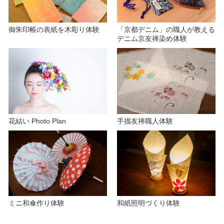
御朱印帳の表紙を木彫り体験
「京都デニム」の職人が教える
デニム京友禅染め体験
花結い Photo Plan
手描友禅職人体験
ミニ和傘作り体験
和紙照明づくり体験