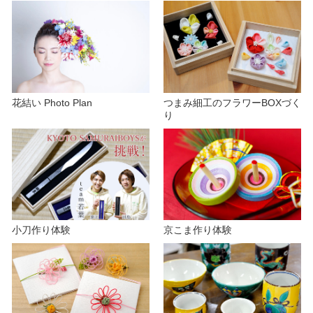
花結い Photo Plan
つまみ細工のフラワーBOXづく
り
京こま作り体験
小刀作り体験