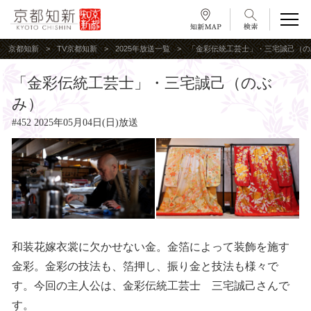
京都知新
TV京都知新
2025年放送一覧
「金彩伝統工芸士」・三宅誠己（の
「金彩伝統工芸士」・三宅誠己（のぶ
み）
#452 2025年05月04日(日)放送
和装花嫁衣裳に欠かせない金。金箔によって装飾を施す
金彩。金彩の技法も、箔押し、振り金と技法も様々で
す。今回の主人公は、金彩伝統工芸士 三宅誠己さんで
す。