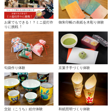
お家でもできる！？ミニ提灯作
御朱印帳の表紙を木彫り体験
りに挑戦︕
匂袋作り体験
京菓子手づくり体験
交趾（こうち）絵付体験
和紙照明づくり体験