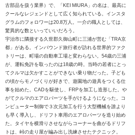
古部品を扱う業界）で、「KEI MIURA」の名は、最高に
クールなレジェンドとして広く知られている。インスタ
グラムのフォロワーは20.8万人。一介の職人としては、
驚異的な数といっていいだろう。
宇治市に隣接する久世郡久御山町に三浦が営む「TRA京
都」がある。インバウンド旅行者が訪れる世界的ファク
トリーは、町場の自動車工場と変わらない。54歳の三浦
が、運転免許を取ったのは18歳の時。当時の若者にとっ
てクルマは欠かすことができない乗り物だった。子ども
の頃からモノづくりが好きで、遊園地の遊具をつくる仕
事を始めた。CADを駆使し、FRPを加工し造形した。や
がてクルマのエアロパーツを手がけるようになった。コ
ンピューター制御で３次元加工を行う大型機械を誰より
も早く導入し、ドリフト車用のエアロパーツを造り始め
た。タイヤを横滑りさせながらコーナーを曲がるドリフ
トは、峠の走り屋が編み出し洗練させたテクニック。