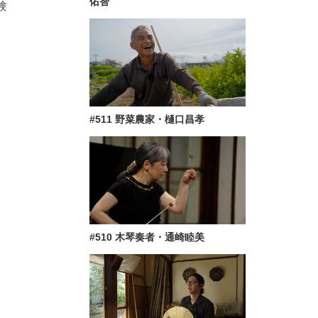
佑智
験
#511 野菜農家・樋口昌孝
#510 木琴奏者・通崎睦美