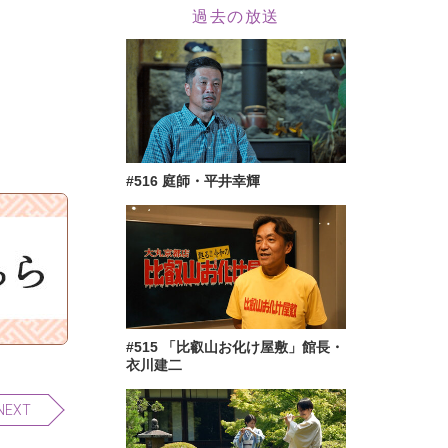
過去の放送
#516 庭師・平井幸輝
#515 「比叡山お化け屋敷」館長・
衣川建二
NEXT