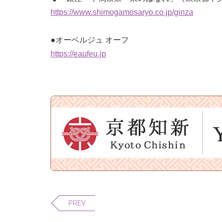
https://www.shimogamosaryo.co.jp/ginza
●オーベルジュ オーフ
https://eaufeu.jp
PREV