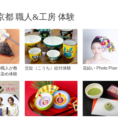
都 職人&工房 体験
の職人が教
交趾（こうち）絵付体験
花結い Photo Plan
禅染め体験