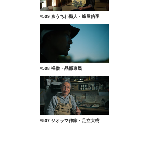
#509 京うちわ職人・蜂屋佑季
#508 禅僧・品部東晟
#507 ジオラマ作家・足立大樹