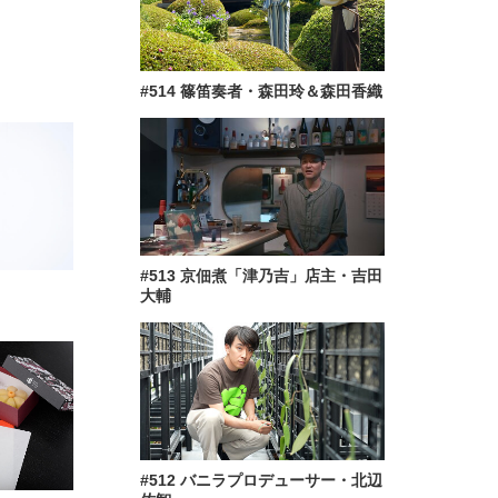
#514 篠笛奏者・森田玲＆森田香織
#513 京佃煮「津乃吉」店主・吉田
大輔
#512 バニラプロデューサー・北辺