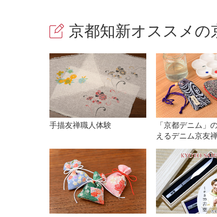
京都知新オススメの京
手描友禅職人体験
「京都デニム」
えるデニム京友