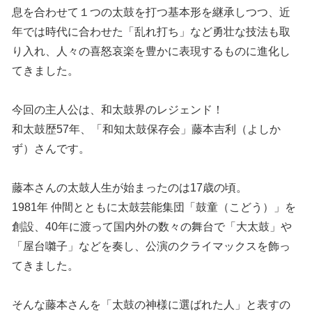
息を合わせて１つの太鼓を打つ基本形を継承しつつ、近
年では時代に合わせた「乱れ打ち」など勇壮な技法も取
り入れ、人々の喜怒哀楽を豊かに表現するものに進化し
てきました。
今回の主人公は、和太鼓界のレジェンド！
和太鼓歴57年、「和知太鼓保存会」藤本吉利（よしか
ず）さんです。
藤本さんの太鼓人生が始まったのは17歳の頃。
1981年 仲間とともに太鼓芸能集団「鼓童（こどう）」を
創設、40年に渡って国内外の数々の舞台で「大太鼓」や
「屋台囃子」などを奏し、公演のクライマックスを飾っ
てきました。
そんな藤本さんを「太鼓の神様に選ばれた人」と表すの