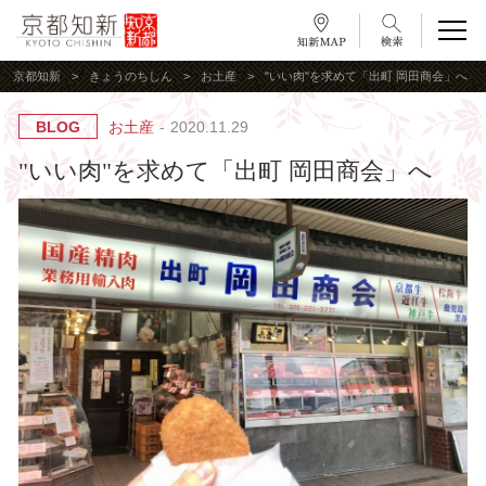
京都知新
きょうのちしん
お土産
"いい肉"を求めて「出町 岡田商会」へ
BLOG
お土産
2020.11.29
"いい肉"を求めて「出町 岡田商会」へ