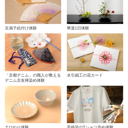
京扇子絵付け体験
華道1日体験
「京都デニム」の職人が教える
水引細工の花カード
デニム京友禅染め体験
土ひねり体験
手捺染のTシャツ染め体験