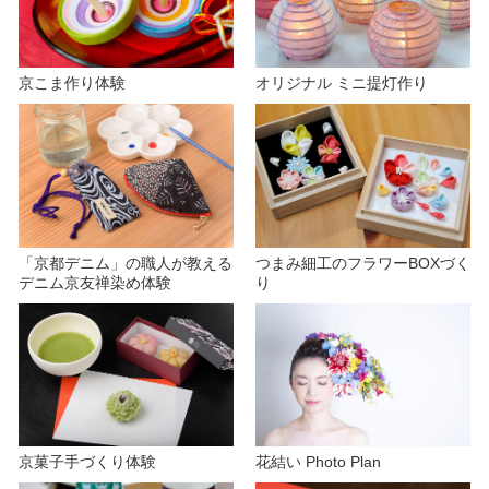
京こま作り体験
オリジナル ミニ提灯作り
「京都デニム」の職人が教える
つまみ細工のフラワーBOXづく
デニム京友禅染め体験
り
京菓子手づくり体験
花結い Photo Plan