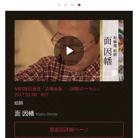
P
MBS毎日放送「京都知新」（関西ローカル）
l
2017.01.08 #37
絵師
面 因幡
Inaba Omote
a
放送回詳細ページ