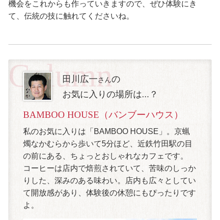
機会をこれからも作っていきますので、ぜひ体験にき
て、伝統の技に触れてくださいね。
Column
田川広一
の
さん
お気に入りの場所は...？
BAMBOO HOUSE（バンブーハウス）
私のお気に入りは「BAMBOO HOUSE」。京蝋
燭なかむらから歩いて5分ほど、近鉄竹田駅の目
の前にある、ちょっとおしゃれなカフェです。
コーヒーは店内で焙煎されていて、苦味のしっか
りした、深みのある味わい。店内も広々としてい
て開放感があり、体験後の休憩にもぴったりです
よ。