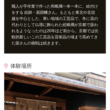
職人が手作業で作った和蝋燭一本一本に、絵付け
y
をする 絵師・面因幡さん。もともと東北や北信
越を中心とした、寒い地域の工芸品で、冬に花の
代わりとして仏壇に飾られた絵蝋燭が京都で扱わ
れるようなったのは20年ほど前から。京都では比
V
較的新しいこの工芸品を芸術品の域まで高めてき
た面さんの挑戦は続きます。
i
体験場所
d