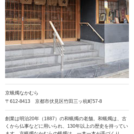
e
o
京蝋燭なかむら
〒612-8413 京都市伏見区竹田三ッ杭町57-8
創業は明治20年（1887）の和蝋燭の老舗。和蝋燭は、古
くから仏事などに用いられ、130年以上の歴史を持ってい
ます。京蝋燭なかむらの蝋燭は、一本一本が手づくり