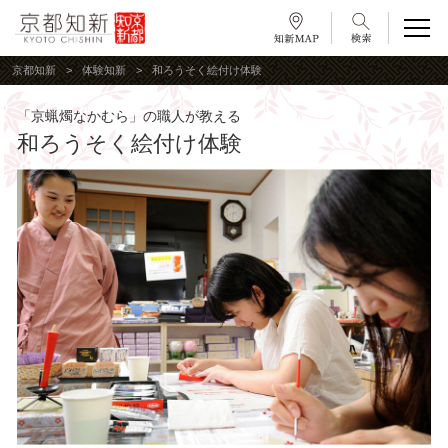
京都知新
体験知新
和ろうそく絵付け体験
「京蝋燭なかむら」の職人が教える
和ろうそく絵付け体験