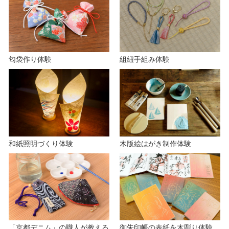
匂袋作り体験
組紐手組み体験
和紙照明づくり体験
木版絵はがき制作体験
「京都デニム」の職人が教える
御朱印帳の表紙を木彫り体験