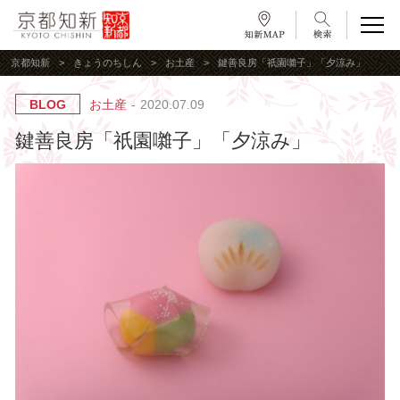
京都知新
きょうのちしん
お土産
鍵善良房「祇園囃子」「夕涼み」
BLOG
お土産
2020.07.09
鍵善良房「祇園囃子」「夕涼み」