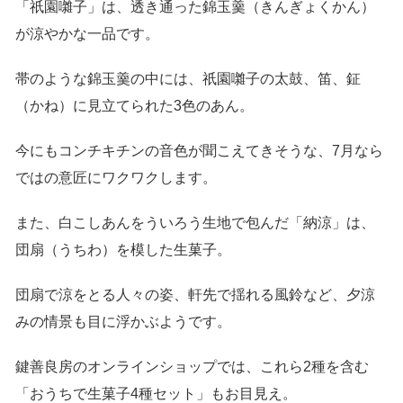
「祇園囃子」は、透き通った錦玉羹（きんぎょくかん）
が涼やかな一品です。
帯のような錦玉羹の中には、祇園囃子の太鼓、笛、鉦
（かね）に見立てられた3色のあん。
今にもコンチキチンの音色が聞こえてきそうな、7月なら
ではの意匠にワクワクします。
また、白こしあんをういろう生地で包んだ「納涼」は、
団扇（うちわ）を模した生菓子。
団扇で涼をとる人々の姿、軒先で揺れる風鈴など、夕涼
みの情景も目に浮かぶようです。
鍵善良房のオンラインショップでは、これら2種を含む
「おうちで生菓子4種セット」もお目見え。