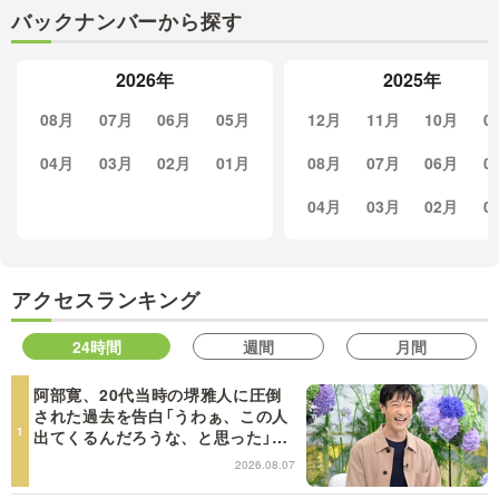
バックナンバーから探す
2026年
2025年
08月
07月
06月
05月
12月
11月
10月
0
04月
03月
02月
01月
08月
07月
06月
0
04月
03月
02月
0
アクセスランキング
24時間
週間
月間
阿部寛、20代当時の堺雅人に圧倒
された過去を告白「うわぁ、この人
出てくるんだろうな、と思った」
【日曜日の初耳学】
2026.08.07