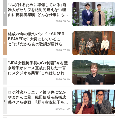
「ふざけるために準備している」堺
雅人がセリフを絶対間違えない理
由に視聴者感嘆「どんな仕事にも当
てはまる」【日曜日の初耳学】
2026.08.04
結成22年の最旬バンド・SUPER
BEAVERが"大切にしているこ
と"に「だからあの歌詞が届けられ
るんだ」共感の声＜日曜日の初耳学
2026.07.10
＞
"JRA女性騎手初のG1制覇"今村聖
奈騎手がレース直後に発した一言
にスタジオも興奮「これはしびれ
る！」＜日曜日の初耳学＞
2026.06.19
ロケ対決バラエティ第３弾になか
やまきんに君、織田信成＆高橋成
美ペアら参戦！『野々村友紀子を黙
らせろ！』１２日（日）昼に放送！
2026.07.09