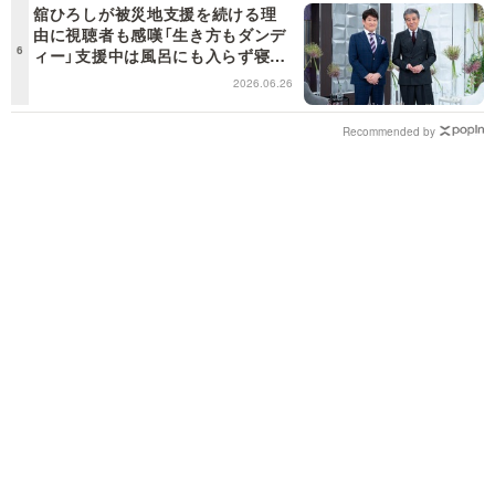
舘ひろしが被災地支援を続ける理
由に視聴者も感嘆「生き方もダンデ
ィー」支援中は風呂にも入らず寝袋
で寝泊まり【日曜日の初耳学】
2026.06.26
Recommended by