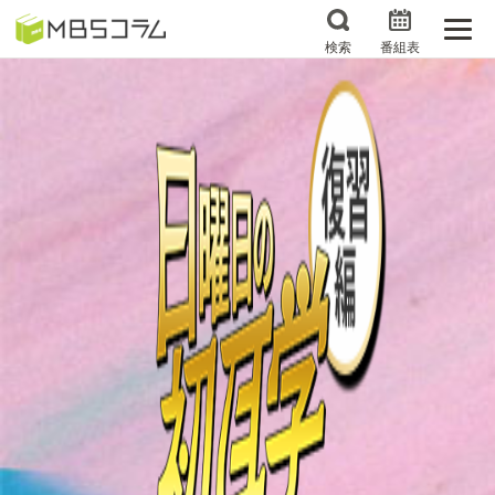
検索
番組表
番組コラムから探す
日曜日の初耳学 復習編
エンタメMBS
3分で読める！『ザ・リー
もう一度楽しむプレバト
ダー』たちの泣き笑い
サタプラ ～気になる情
所さんお届けモノです！
報をちょこっとプラス～
の気になるトコロ
推しといつまでも
月曜の蛙、大海を知る。
マニアックでメカニカル
何が起こるかホンマにわ
そしてＭＢＳ的なＭなス
からん！？「ごぶごぶ」の
ポーツ
トリセツ
レストランだけじゃない