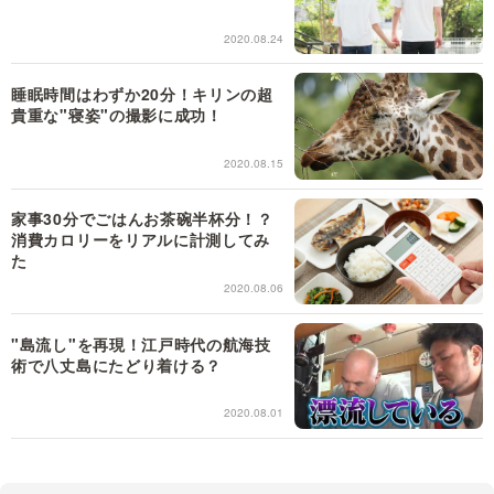
2020.08.24
睡眠時間はわずか20分！キリンの超
貴重な"寝姿"の撮影に成功！
2020.08.15
家事30分でごはんお茶碗半杯分！？
消費カロリーをリアルに計測してみ
た
2020.08.06
"島流し"を再現！江戸時代の航海技
術で八丈島にたどり着ける？
2020.08.01