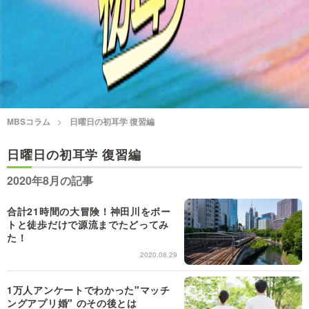
情熱大陸を読む
「水野真紀の魔法のレスト
ラン」
池上彰のニュース解説が
痛快！明石家電視台に、
読める！「生！池上彰×山
エエ話はいらんねん！
里亮太」
5分で読める！教えてもら
MBSラグビーダイアリー
MBSコラム
日曜日の初耳学 復習編
う前と後
日曜日の初耳学 復習編
MBSテレビ TOP
2020年8月の記事
合計21時間の大冒険！神田川をボー
トと徒歩だけで源流までたどってみ
た！
2020.08.29
1万人アンケートでわかった"マッチ
ングアプリ婚" のその後とは