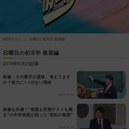
情熱大陸を読む
「水野真紀の魔法のレスト
ラン」
池上彰のニュース解説が
痛快！明石家電視台に、
読める！「生！池上彰×山
エエ話はいらんねん！
里亮太」
MBSコラム
日曜日の初耳学 復習編
5分で読める！教えてもら
MBSラグビーダイアリー
う前と後
日曜日の初耳学 復習編
2019年4月の記事
MBSテレビ TOP
林修・その数字の意味、考えてます
か？視力に1.1がない理由
2019.04.28
林修も共感！"宿題も定期テストも廃
止"の中学校長が語った"逆転の発想"
2019.04.16