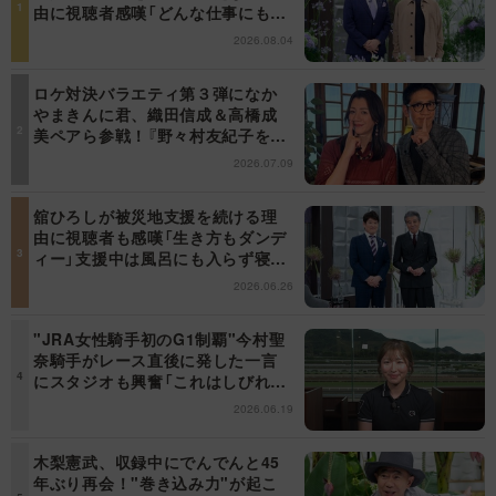
由に視聴者感嘆「どんな仕事にも当
てはまる」【日曜日の初耳学】
2026.08.04
ロケ対決バラエティ第３弾になか
やまきんに君、織田信成＆高橋成
美ペアら参戦！『野々村友紀子を黙
らせろ！』１２日（日）昼に放送！
2026.07.09
舘ひろしが被災地支援を続ける理
由に視聴者も感嘆「生き方もダンデ
ィー」支援中は風呂にも入らず寝袋
で寝泊まり【日曜日の初耳学】
2026.06.26
"JRA女性騎手初のG1制覇"今村聖
奈騎手がレース直後に発した一言
にスタジオも興奮「これはしびれ
る！」＜日曜日の初耳学＞
2026.06.19
木梨憲武、収録中にでんでんと45
年ぶり再会！"巻き込み力"が起こ