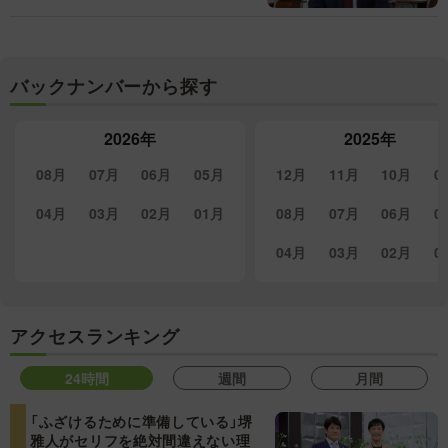
バックナンバーから探す
2026年
2025年
08月
07月
06月
05月
12月
11月
10月
0
04月
03月
02月
01月
08月
07月
06月
0
04月
03月
02月
0
アクセスランキング
24時間
週間
月間
「ふざけるために準備している」堺
雅人がセリフを絶対間違えない理