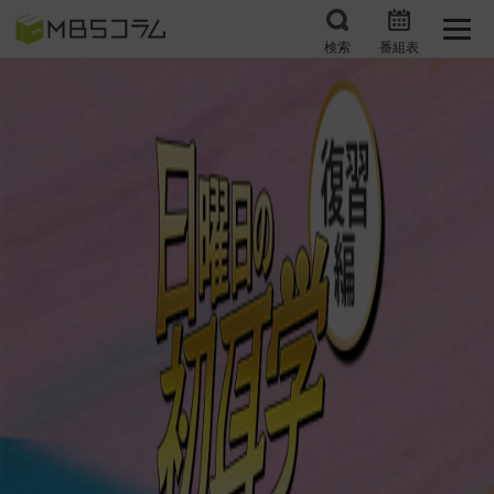
検索
番組表
番組コラムから探す
日曜日の初耳学 復習編
エンタメMBS
3分で読める！『ザ・リー
もう一度楽しむプレバト
ダー』たちの泣き笑い
サタプラ ～気になる情
所さんお届けモノです！
報をちょこっとプラス～
の気になるトコロ
推しといつまでも
月曜の蛙、大海を知る。
マニアックでメカニカル
何が起こるかホンマにわ
そしてＭＢＳ的なＭなス
からん！？「ごぶごぶ」の
ポーツ
トリセツ
レストランだけじゃない