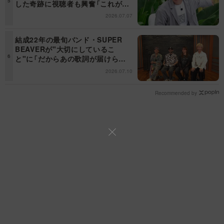
した奇跡に視聴者も興奮「これがテ
レビの面白さだよね！」＜日曜日の
2026.07.07
初耳学＞
結成22年の最旬バンド・SUPER
BEAVERが"大切にしているこ
と"に「だからあの歌詞が届けられ
るんだ」共感の声＜日曜日の初耳学
2026.07.10
＞
Recommended by