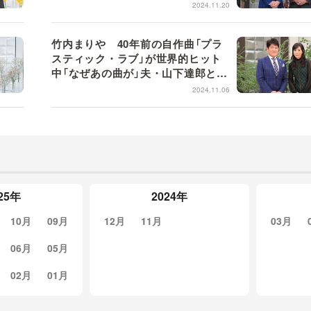
ス【日曜日の初耳学】
2024.11.20
竹内まりや 40年前の自作曲「プラ
スティック・ラブ」が世界的ヒット
中「なぜあの曲が」夫・山下達郎と分
析するも「答えがなくて...」林修に打
2024.11.06
ち明ける【日曜日の初耳学】
25年
2024年
10月
09月
12月
11月
03月
06月
05月
02月
01月