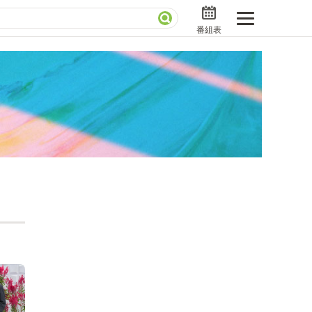
番組表
分で読める！『ザ・リーダー』たちの泣き笑い
さんお届けモノです！の気になるトコロ
ニアックでメカニカルそしてＭＢＳ的なＭなスポー
ストランだけじゃない「水野真紀の魔法のレストラ
」
BSラグビーダイアリー