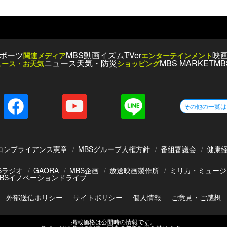
ポーツ
MBS動画イズム
TVer
映
関連メディア
エンターテインメント
ニュース
天気・防災
MBS MARKET
MB
ュース・お天気
ショッピング
その他の一覧は
コンプライアンス憲章
MBSグループ人権方針
番組審議会
健康
Sラジオ
GAORA
MBS企画
放送映画製作所
ミリカ・ミュージ
BSイノベーションドライブ
外部送信ポリシー
サイトポリシー
個人情報
ご意見・ご感想
掲載価格は公開時の情報です。