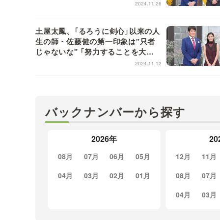
2024.11.26
土屋太鳳、「るろうに剣心」以来の人
生の師・佐藤健の第一印象は"只者
じゃないな" 「努力することを大切
にするし、人を置いていかない」【日
2024.11.12
曜日の初耳学】
バックナンバーから探す
2026年
20
08月
07月
06月
05月
12月
11月
04月
03月
02月
01月
08月
07月
04月
03月