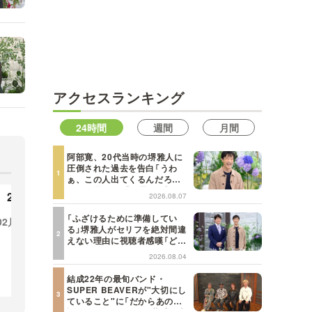
MBSテレビ TOP
アクセスランキング
24時間
週間
月間
阿部寛、20代当時の堺雅人に
圧倒された過去を告白「うわ
ぁ、この人出てくるんだろう
な、と思った」【日曜日の初耳
2023年
2022年
2026.08.07
学】
「ふざけるために準備してい
02月
01月
12月
11月
10月
09月
12
る」堺雅人がセリフを絶対間違
えない理由に視聴者感嘆「どん
08月
07月
06月
05月
08
な仕事にも当てはまる」【日曜
2026.08.04
日の初耳学】
04月
03月
02月
01月
04
結成22年の最旬バンド・
SUPER BEAVERが"大切にし
ていること"に「だからあの歌