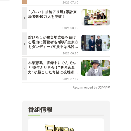
詞が届けられるんだ」共感の声
2026.07.10
＜日曜日の初耳学＞
「プレバト才能アリ展」累計来
場者数40万人を突破！
2026.08.09
舘ひろしが被災地支援を続け
る理由に視聴者も感嘆「生き方
もダンディー」支援中は風呂に
も入らず寝袋で寝泊まり【日曜
2026.06.26
日の初耳学】
木梨憲武、収録中にでんでん
と45年ぶり再会！"巻き込み
力"が起こした奇跡に視聴者も
興奮「これがテレビの面白さだ
2026.07.07
よね！」＜日曜日の初耳学＞
Recommended by
番組情報