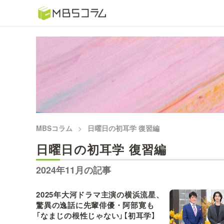
番組コラムから探す
日曜日の初耳学 復習編
もう一度楽しむプレバト
推しといつまでも
MBSコラム
日曜日の初耳学 復習編
何が起こるかホンマにわからん！？「ごぶごぶ」のトリ
日曜日の初耳学 復習編
セツ
2024年11月の記事
痛快！明石家電視台に、エエ話はいらんねん！
2025年大河ドラマ主演の横浜流星、
驚異の逸話に先輩俳優・阿部寛も
5分で読める！教えてもらう前と後
「なまじの根性じゃない」【初耳学】