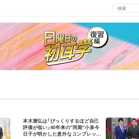
エンタメMBS
3
サタプラ ～気になる情報をちょこっとプラス～
所
マ
月曜の蛙、大海を知る。
ツ
レ
情熱大陸を読む
ン
池上彰のニュース解説が読める！「生！池上彰×山里亮
M
太」
本木雅弘は「びっくりするほど自己
評価が低い」40年来の"同期"小泉今
日子が明かした意外なコンプレック