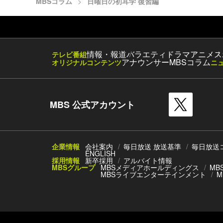
MBSコラム
日曜日の初耳学 復習編
情報・報道
バラエティ
ドラマ
アニメ
ス
テレビ番組
アナウンサー
MBSコラム
オリジナルコンテンツ
ニ
MBS 公式アカウント
企業情報
会社案内
毎日放送 放送基準
毎日放送
ENGLISH
採用情報
新卒採用
アルバイト情報
MBSグループ
MBSメディアホールディングス
MB
MBSライブエンターテインメント
M