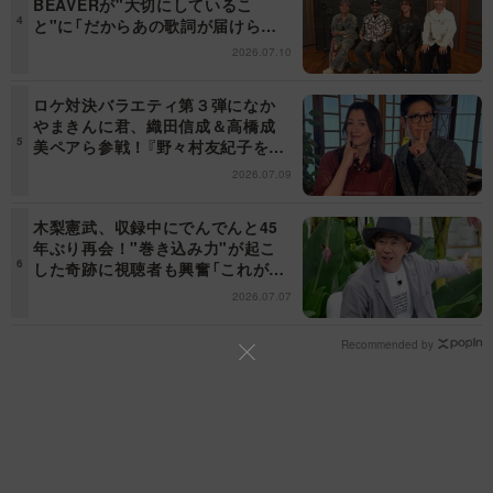
BEAVERが"大切にしているこ
と"に「だからあの歌詞が届けられ
るんだ」共感の声＜日曜日の初耳学
2026.07.10
＞
ロケ対決バラエティ第３弾になか
やまきんに君、織田信成＆高橋成
美ペアら参戦！『野々村友紀子を黙
らせろ！』１２日（日）昼に放送！
2026.07.09
木梨憲武、収録中にでんでんと45
年ぶり再会！"巻き込み力"が起こ
した奇跡に視聴者も興奮「これがテ
レビの面白さだよね！」＜日曜日の
2026.07.07
初耳学＞
Recommended by