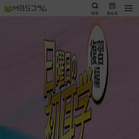
検索
番組表
番組コラムから探す
日曜日の初耳学 復習編
エンタメMBS
3分で読める！『ザ・リー
もう一度楽しむプレバト
ダー』たちの泣き笑い
サタプラ ～気になる情
所さんお届けモノです！
報をちょこっとプラス～
の気になるトコロ
推しといつまでも
月曜の蛙、大海を知る。
マニアックでメカニカル
何が起こるかホンマにわ
そしてＭＢＳ的なＭなス
からん！？「ごぶごぶ」の
ポーツ
トリセツ
レストランだけじゃない