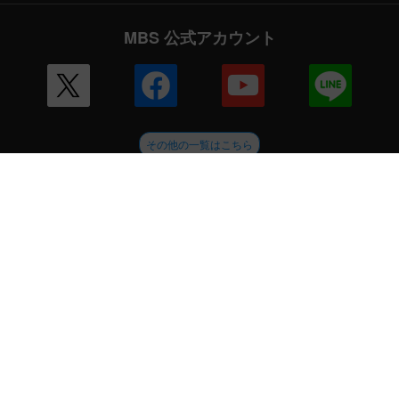
MBS 公式アカウント
その他の一覧はこちら
企業情報
会社案内
毎日放送 放送基準
毎日放送コンプライアンス憲章
MBSグループ人権方針
番組審議会
健康経営への取り組み
JNNリンク
CM企画
ENGLISH
採用情報
新卒採用
アルバイト情報
MBSグループ
MBSメディアホールディングス
MBSラジオ
GAORA
MBS企画
放送映画製作所
ミリカ・ミュージック
ピコリ
闇
MBSファシリティーズ
MBSライブエンターテインメント
MBSイノベーションドライブ
外部送信ポリシー
サイトポリシー
個人情報
ご意見・ご感想