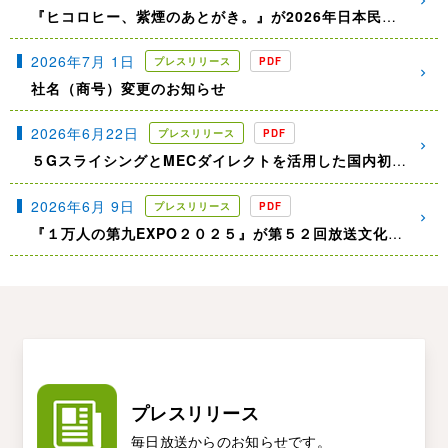
『ヒコロヒー、紫煙のあとがき。』が2026年日本民間放送連盟賞近畿地区審査会バラエティ部門審査員特別賞を受賞しました
2026年7月 1日
プレスリリース
PDF
社名（商号）変更のお知らせ
2026年6月22日
プレスリリース
PDF
５GスライシングとMECダイレクトを活用した国内初の実証実験「放送TS＋PTPの長距離伝送（大阪ー東京間）」に成功しました
2026年6月 9日
プレスリリース
PDF
『１万人の第九EXPO２０２５』が第５２回放送文化基金賞（放送技術部門）を受賞しました
プレスリリース
毎日放送からのお知らせです。