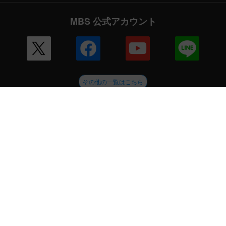
MBS 公式アカウント
その他の一覧はこちら
企業情報
会社案内
毎日放送 放送基準
毎日放送コンプライアンス憲章
MBSグループ人権方針
番組審議会
健康経営への取り組み
JNNリンク
CM企画
ENGLISH
採用情報
新卒採用
アルバイト情報
MBSグループ
MBSメディアホールディングス
MBSラジオ
GAORA
MBS企画
放送映画製作所
ミリカ・ミュージック
ピコリ
闇
MBSファシリティーズ
MBSライブエンターテインメント
MBSイノベーションドライブ
外部送信ポリシー
サイトポリシー
個人情報
ご意見・ご感想