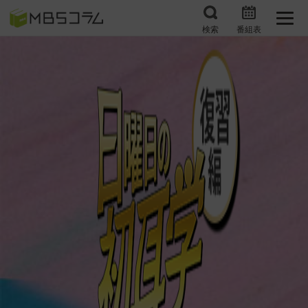
検索
番組表
番組コラムから探す
日曜日の初耳学 復習編
エンタメMBS
3分で読める！『ザ・リー
もう一度楽しむプレバト
ダー』たちの泣き笑い
サタプラ ～気になる情
所さんお届けモノです！
報をちょこっとプラス～
の気になるトコロ
推しといつまでも
月曜の蛙、大海を知る。
マニアックでメカニカル
何が起こるかホンマにわ
そしてＭＢＳ的なＭなス
からん！？「ごぶごぶ」の
ポーツ
トリセツ
レストランだけじゃない