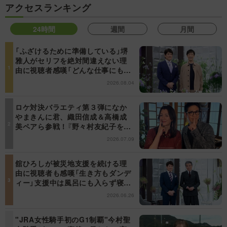
アクセスランキング
24時間
週間
月間
「ふざけるために準備している」堺
雅人がセリフを絶対間違えない理
由に視聴者感嘆「どんな仕事にも当
てはまる」【日曜日の初耳学】
2026.08.04
ロケ対決バラエティ第３弾になか
やまきんに君、織田信成＆高橋成
美ペアら参戦！『野々村友紀子を黙
らせろ！』１２日（日）昼に放送！
2026.07.09
舘ひろしが被災地支援を続ける理
由に視聴者も感嘆「生き方もダンデ
ィー」支援中は風呂にも入らず寝袋
で寝泊まり【日曜日の初耳学】
2026.06.26
"JRA女性騎手初のG1制覇"今村聖