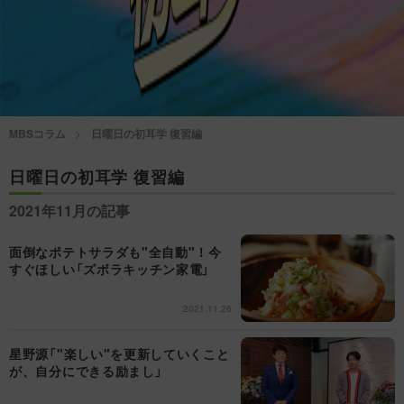
情熱大陸を読む
「水野真紀の魔法のレスト
ラン」
池上彰のニュース解説が
痛快！明石家電視台に、
読める！「生！池上彰×山
エエ話はいらんねん！
里亮太」
MBSコラム
日曜日の初耳学 復習編
5分で読める！教えてもら
MBSラグビーダイアリー
う前と後
日曜日の初耳学 復習編
2021年11月の記事
MBSテレビ TOP
面倒なポテトサラダも"全自動"！今
すぐほしい「ズボラキッチン家電」
2021.11.26
星野源「"楽しい"を更新していくこと
が、自分にできる励まし」