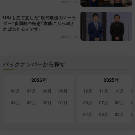
2021.11.25
USJも立て直した"現代最強のマーケ
ター"森岡毅の極意「本能にぶっ刺さ
れば当たるんです」
2021.11.18
バックナンバーから探す
2026年
2025年
08月
07月
06月
05月
12月
11月
10月
0
04月
03月
02月
01月
08月
07月
06月
0
04月
03月
02月
0