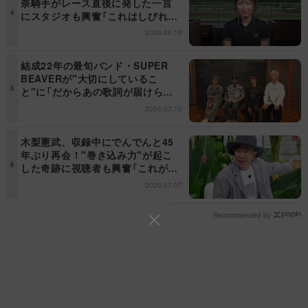
奈騎手がレース直後に発した一言
にスタジオも興奮「これはしびれ
る！」＜日曜日の初耳学＞
2026.06.19
結成22年の最旬バンド・SUPER
BEAVERが"大切にしているこ
と"に「だからあの歌詞が届けられ
るんだ」共感の声＜日曜日の初耳学
2026.07.10
＞
木梨憲武、収録中にでんでんと45
年ぶり再会！"巻き込み力"が起こ
した奇跡に視聴者も興奮「これがテ
レビの面白さだよね！」＜日曜日の
2026.07.07
初耳学＞
Recommended by