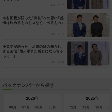
2021.10.20
市村正親が語った"演技"への思い「感
情は込めるものじゃなく、出るもの」
2021.10.14
小栗旬が語った！活躍の陰の知られ
ざる苦悩「燃え尽きた感じになっちゃ
って...」
2021.10.06
バックナンバーから探す
2026年
2025年
08月
07月
06月
05月
12月
11月
10月
0