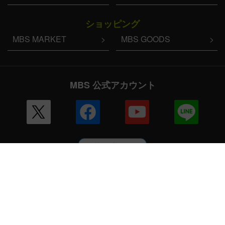
ショッピング
MBS MARKET
MBS GOODS
MBS 公式アカウント
その他の一覧はこちら
企業情報
会社案内
毎日放送 放送基準
毎日放送コンプライアンス憲章
MBSグループ人権方針
番組審議会
健康経営への取り組み
JNNリンク
CM企画
ENGLISH
採用情報