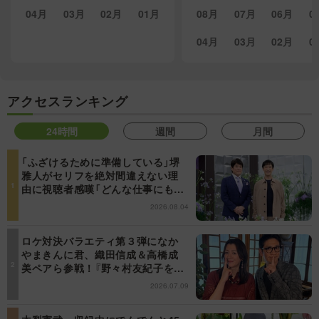
04月
03月
02月
01月
08月
07月
06月
0
04月
03月
02月
0
アクセスランキング
24時間
週間
月間
「ふざけるために準備している」堺
雅人がセリフを絶対間違えない理
由に視聴者感嘆「どんな仕事にも当
てはまる」【日曜日の初耳学】
2026.08.04
ロケ対決バラエティ第３弾になか
やまきんに君、織田信成＆高橋成
美ペアら参戦！『野々村友紀子を黙
らせろ！』１２日（日）昼に放送！
2026.07.09