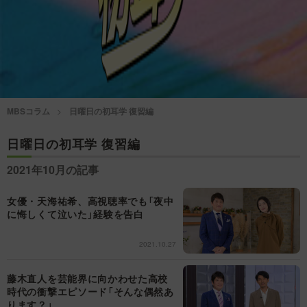
情熱大陸を読む
「水野真紀の魔法のレスト
ラン」
池上彰のニュース解説が
痛快！明石家電視台に、
読める！「生！池上彰×山
エエ話はいらんねん！
里亮太」
5分で読める！教えてもら
MBSコラム
日曜日の初耳学 復習編
MBSラグビーダイアリー
う前と後
日曜日の初耳学 復習編
MBSテレビ TOP
2021年10月の記事
女優・天海祐希、高視聴率でも「夜中
に悔しくて泣いた」経験を告白
2021.10.27
藤木直人を芸能界に向かわせた高校
時代の衝撃エピソード「そんな偶然あ
ります？」