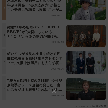
木梨憲武、収録中にでんでんと45
年ぶり再会！"巻き込み力"が起こ
した奇跡に視聴者も興奮「これがテ
レビの面白さだよね！」＜日曜日の
2026.07.07
初耳学＞
結成22年の最旬バンド・SUPER
BEAVERが"大切にしているこ
と"に「だからあの歌詞が届けられ
るんだ」共感の声＜日曜日の初耳学
2026.07.10
＞
舘ひろしが被災地支援を続ける理
由に視聴者も感嘆「生き方もダンデ
ィー」支援中は風呂にも入らず寝袋
で寝泊まり【日曜日の初耳学】
2026.06.26
"JRA女性騎手初のG1制覇"今村聖
奈騎手がレース直後に発した一言
にスタジオも興奮「これはしびれ
る！」＜日曜日の初耳学＞
2026.06.19
Recommended by