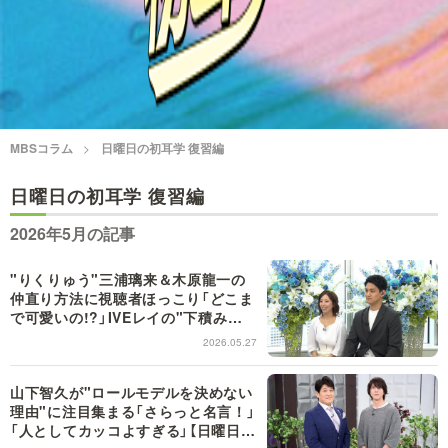
情熱大陸を読む
「水野真紀の魔法のレスト
ラン」
池上彰のニュース解説が
痛快！明石家電視台に、
読める！「生！池上彰×山
エエ話はいらんねん！
里亮太」
MBSコラム
日曜日の初耳学 復習編
5分で読める！教えてもら
MBSラグビーダイアリー
う前と後
日曜日の初耳学 復習編
2026年5月の記事
MBSテレビ TOP
"りくりゅう"三浦璃来＆木原龍一の
仲直り方法に視聴者ほっこり「どこま
で可愛いの!?」IVEレイの"下積みエ
ピソード"にも驚きの声【日曜日の初
2026.05.27
耳学】
山下智久が"ロールモデルを決めない
理由"に注目集まる「さらっと名言！」
「人としてカッコよすぎる」【日曜日の