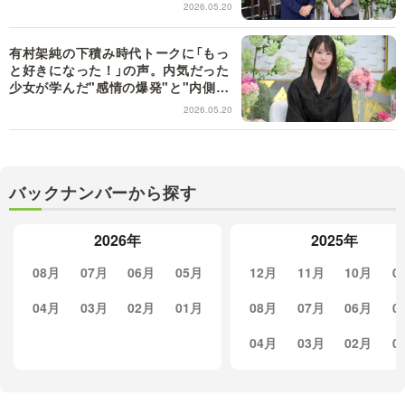
初耳学】
2026.05.20
有村架純の下積み時代トークに「もっ
と好きになった！」の声。内気だった
少女が学んだ"感情の爆発"と"内側か
ら役を作ること"【日曜日の初耳学】
2026.05.20
バックナンバーから探す
2026年
2025年
08月
07月
06月
05月
12月
11月
10月
0
04月
03月
02月
01月
08月
07月
06月
0
04月
03月
02月
0