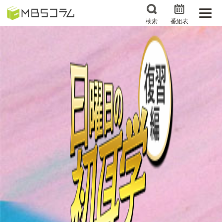
検索
番組表
番組コラムから探す
日曜日の初耳学 復習編
エンタメMBS
3分で読める！『ザ・リー
もう一度楽しむプレバト
ダー』たちの泣き笑い
サタプラ ～気になる情
所さんお届けモノです！
報をちょこっとプラス～
の気になるトコロ
推しといつまでも
月曜の蛙、大海を知る。
マニアックでメカニカル
何が起こるかホンマにわ
そしてＭＢＳ的なＭなス
からん！？「ごぶごぶ」の
ポーツ
トリセツ
レストランだけじゃない