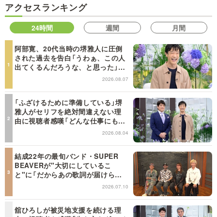
アクセスランキング
24時間
週間
月間
阿部寛、20代当時の堺雅人に圧倒
された過去を告白「うわぁ、この人
出てくるんだろうな、と思った」
【日曜日の初耳学】
2026.08.07
「ふざけるために準備している」堺
雅人がセリフを絶対間違えない理
由に視聴者感嘆「どんな仕事にも当
てはまる」【日曜日の初耳学】
2026.08.04
結成22年の最旬バンド・SUPER
BEAVERが"大切にしているこ
と"に「だからあの歌詞が届けられ
るんだ」共感の声＜日曜日の初耳学
2026.07.10
＞
舘ひろしが被災地支援を続ける理