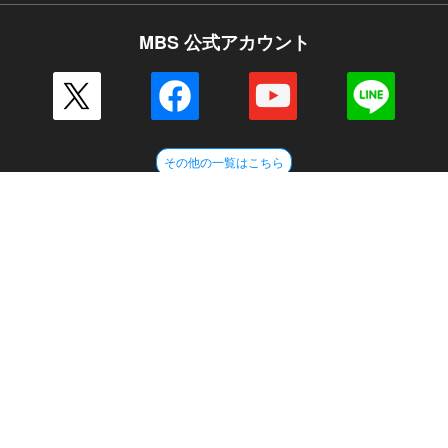
MBS 公式アカウント
その他の一覧はこちら
企業情報
会社案内
毎日放送 放送基準
毎日放送コンプライアンス憲章
MBSグループ人権方針
番組審議会
健康経営への取り組み
JNNリンク
CM企画
ENGLISH
採用情報
新卒採用
アルバイト情報
MBSグループ
MBSメディアホールディングス
MBSラジオ
GAORA
MBS企画
放送映画製作所
ミリカ・ミュージック
ピコリ
闇
MBSファシリティーズ
MBSライブエンターテインメント
MBSイノベーションドライブ
外部送信ポリシー
サイトポリシー
個人情報
ご意見・ご感想