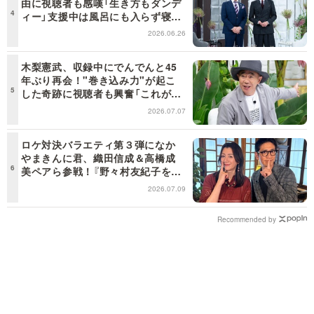
由に視聴者も感嘆「生き方もダンデ
ィー」支援中は風呂にも入らず寝袋
で寝泊まり【日曜日の初耳学】
2026.06.26
木梨憲武、収録中にでんでんと45
年ぶり再会！"巻き込み力"が起こ
した奇跡に視聴者も興奮「これがテ
レビの面白さだよね！」＜日曜日の
2026.07.07
初耳学＞
ロケ対決バラエティ第３弾になか
やまきんに君、織田信成＆高橋成
美ペアら参戦！『野々村友紀子を黙
らせろ！』１２日（日）昼に放送！
2026.07.09
Recommended by