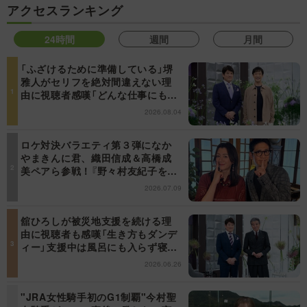
アクセスランキング
24時間
週間
月間
「ふざけるために準備している」堺
雅人がセリフを絶対間違えない理
由に視聴者感嘆「どんな仕事にも当
てはまる」【日曜日の初耳学】
2026.08.04
ロケ対決バラエティ第３弾になか
やまきんに君、織田信成＆高橋成
美ペアら参戦！『野々村友紀子を黙
らせろ！』１２日（日）昼に放送！
2026.07.09
舘ひろしが被災地支援を続ける理
由に視聴者も感嘆「生き方もダンデ
ィー」支援中は風呂にも入らず寝袋
で寝泊まり【日曜日の初耳学】
2026.06.26
"JRA女性騎手初のG1制覇"今村聖