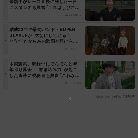
奈騎手がレース直後に発した一言
にスタジオも興奮「これはしびれ
る！」＜日曜日の初耳学＞
2026.06.19
結成22年の最旬バンド・SUPER
BEAVERが"大切にしているこ
と"に「だからあの歌詞が届けられ
るんだ」共感の声＜日曜日の初耳学
2026.07.10
＞
木梨憲武、収録中にでんでんと45
年ぶり再会！"巻き込み力"が起こ
した奇跡に視聴者も興奮「これがテ
レビの面白さだよね！」＜日曜日の
2026.07.07
初耳学＞
Recommended by