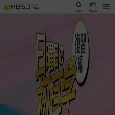
検索
番組表
番組コラムから探す
日曜日の初耳学 復習編
エンタメMBS
3分で読める！『ザ・リー
もう一度楽しむプレバト
ダー』たちの泣き笑い
サタプラ ～気になる情
所さんお届けモノです！
報をちょこっとプラス～
の気になるトコロ
推しといつまでも
月曜の蛙、大海を知る。
マニアックでメカニカル
何が起こるかホンマにわ
そしてＭＢＳ的なＭなス
からん！？「ごぶごぶ」の
ポーツ
トリセツ
レストランだけじゃない