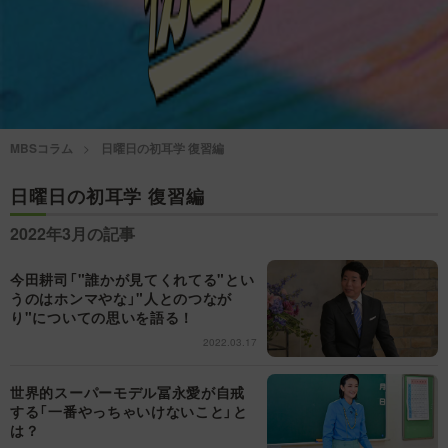
情熱大陸を読む
「水野真紀の魔法のレスト
ラン」
池上彰のニュース解説が
痛快！明石家電視台に、
読める！「生！池上彰×山
エエ話はいらんねん！
里亮太」
MBSコラム
日曜日の初耳学 復習編
5分で読める！教えてもら
MBSラグビーダイアリー
う前と後
日曜日の初耳学 復習編
2022年3月の記事
MBSテレビ TOP
今田耕司「"誰かが見てくれてる"とい
うのはホンマやな」"人とのつなが
り"についての思いを語る！
2022.03.17
世界的スーパーモデル冨永愛が自戒
する「一番やっちゃいけないこと」と
は？