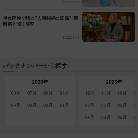
2022.03.10
伊集院静が語る"人間関係の流儀"「距
離感と聞く姿勢」
2022.03.03
バックナンバーから探す
2026年
2025年
08月
07月
06月
05月
12月
11月
10月
0
04月
03月
02月
01月
08月
07月
06月
0
04月
03月
02月
0