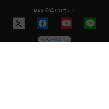
MBS 公式アカウント
その他の一覧はこちら
企業情報
会社案内
毎日放送 放送基準
毎日放送コンプライアンス憲章
MBSグループ人権方針
番組審議会
健康経営への取り組み
JNNリンク
CM企画
ENGLISH
採用情報
新卒採用
アルバイト情報
MBSグループ
MBSメディアホールディングス
MBSラジオ
GAORA
MBS企画
放送映画製作所
ミリカ・ミュージック
ピコリ
闇
MBSファシリティーズ
MBSライブエンターテインメント
MBSイノベーションドライブ
外部送信ポリシー
サイトポリシー
個人情報
ご意見・ご感想