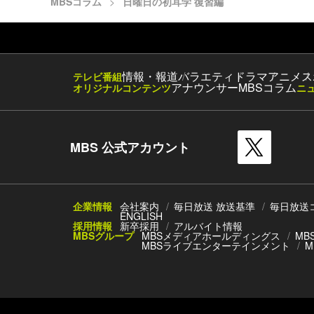
MBSコラム
日曜日の初耳学 復習編
情報・報道
バラエティ
ドラマ
アニメ
ス
テレビ番組
アナウンサー
MBSコラム
オリジナルコンテンツ
ニ
MBS 公式アカウント
企業情報
会社案内
毎日放送 放送基準
毎日放送
ENGLISH
採用情報
新卒採用
アルバイト情報
MBSグループ
MBSメディアホールディングス
MB
MBSライブエンターテインメント
M