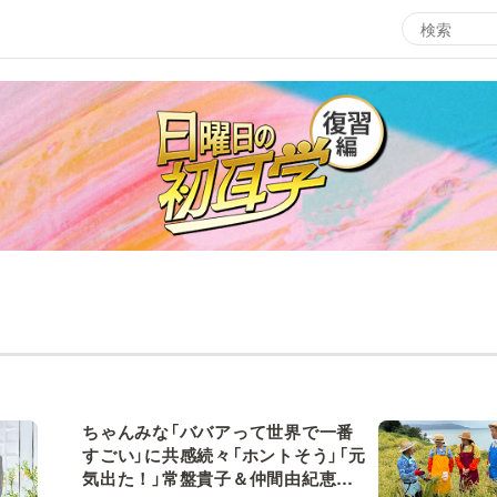
エンタメMBS
3
サタプラ ～気になる情報をちょこっとプラス～
所
マ
月曜の蛙、大海を知る。
ツ
レ
情熱大陸を読む
ン
池上彰のニュース解説が読める！「生！池上彰×山里亮
M
太」
ちゃんみな「ババアって世界で一番
すごい」に共感続々「ホントそう」「元
気出た！」常盤貴子＆仲間由紀恵は