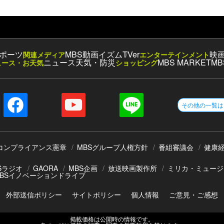
ポーツ
MBS動画イズム
TVer
映
関連メディア
エンターテインメント
ニュース
天気・防災
MBS MARKET
MB
ュース・お天気
ショッピング
その他の一覧は
コンプライアンス憲章
MBSグループ人権方針
番組審議会
健康
Sラジオ
GAORA
MBS企画
放送映画製作所
ミリカ・ミュージ
BSイノベーションドライブ
外部送信ポリシー
サイトポリシー
個人情報
ご意見・ご感想
掲載価格は公開時の情報です。