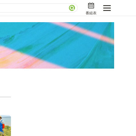
番組表
分で読める！『ザ・リーダー』たちの泣き笑い
さんお届けモノです！の気になるトコロ
ニアックでメカニカルそしてＭＢＳ的なＭなスポー
ストランだけじゃない「水野真紀の魔法のレストラ
」
BSラグビーダイアリー