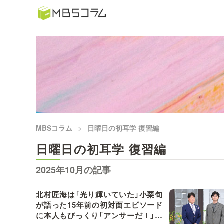
番組コラムから探す
日曜日の初耳学 復習編
もう一度楽しむプレバト
推しといつまでも
MBSコラム
日曜日の初耳学 復習編
何が起こるかホンマにわからん！？「ごぶごぶ」のトリ
日曜日の初耳学 復習編
セツ
2025年10月の記事
痛快！明石家電視台に、エエ話はいらんねん！
北村匠海は「光り輝いていた」小栗旬
が語った15年前の初対面エピソード
5分で読める！教えてもらう前と後
に本人もびっくり「アンサーだ！」