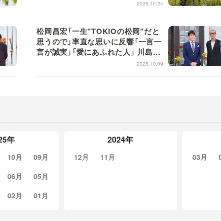
再び能登へ【日曜日の初耳学】
2025.10.24
松岡昌宏「一生"TOKIOの松岡"だと
思うので」率直な思いに反響「一言一
言が誠実」「愛にあふれた人」 川島明
は理想のMC像明かす【日曜日の初耳
2025.10.09
学】
25年
2024年
10月
09月
12月
11月
03月
06月
05月
02月
01月