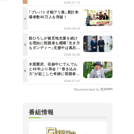
詞が届けられるんだ」共感の声
2026.07.10
＜日曜日の初耳学＞
「プレバト才能アリ展」累計来
場者数40万人を突破！
2026.08.09
舘ひろしが被災地支援を続け
る理由に視聴者も感嘆「生き方
もダンディー」支援中は風呂に
も入らず寝袋で寝泊まり【日曜
2026.06.26
日の初耳学】
木梨憲武、収録中にでんでん
と45年ぶり再会！"巻き込み
力"が起こした奇跡に視聴者も
興奮「これがテレビの面白さだ
2026.07.07
よね！」＜日曜日の初耳学＞
Recommended by
番組情報