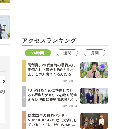
MBSテレビ TOP
アクセスランキング
24時間
週間
月間
阿部寛、20代当時の堺雅人に
圧倒された過去を告白「うわ
ぁ、この人出てくるんだろう
な、と思った」【日曜日の初耳
2023年
2022年
2026.08.07
学】
「ふざけるために準備してい
02月
01月
12月
11月
10月
09月
12
る」堺雅人がセリフを絶対間違
えない理由に視聴者感嘆「どん
08月
07月
06月
05月
08
な仕事にも当てはまる」【日曜
2026.08.04
日の初耳学】
04月
03月
02月
01月
04
結成22年の最旬バンド・
SUPER BEAVERが"大切にし
ていること"に「だからあの歌