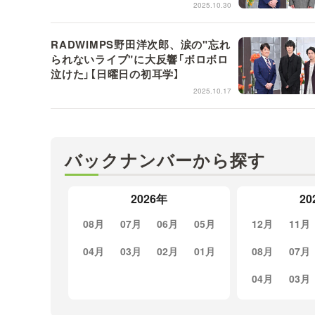
【日曜日の初耳学】
2025.10.30
RADWIMPS野田洋次郎、涙の"忘れ
られないライブ"に大反響「ボロボロ
泣けた」【日曜日の初耳学】
2025.10.17
バックナンバーから探す
2026年
20
08月
07月
06月
05月
12月
11月
04月
03月
02月
01月
08月
07月
04月
03月