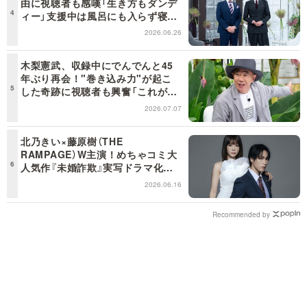
由に視聴者も感嘆「生き方もダンデ
ィー」支援中は風呂にも入らず寝袋
で寝泊まり【日曜日の初耳学】
2026.06.26
木梨憲武、収録中にでんでんと45
年ぶり再会！"巻き込み力"が起こ
した奇跡に視聴者も興奮「これがテ
レビの面白さだよね！」＜日曜日の
2026.07.07
初耳学＞
北乃きい×藤原樹（THE
RAMPAGE）W主演！めちゃコミ大
人気作『未婚詐欺』実写ドラマ化決
定！
2026.06.16
Recommended by