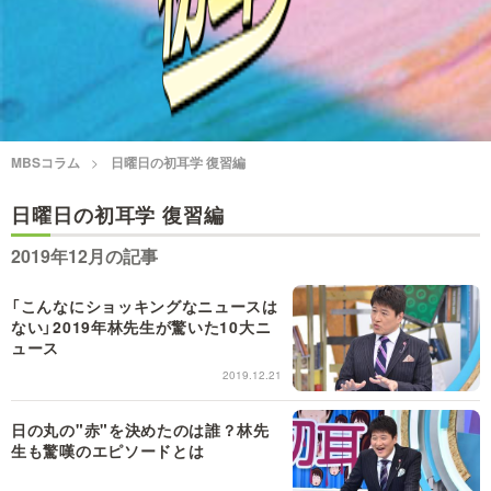
情熱大陸を読む
「水野真紀の魔法のレスト
ラン」
池上彰のニュース解説が
痛快！明石家電視台に、
読める！「生！池上彰×山
エエ話はいらんねん！
里亮太」
MBSコラム
日曜日の初耳学 復習編
5分で読める！教えてもら
MBSラグビーダイアリー
う前と後
日曜日の初耳学 復習編
2019年12月の記事
MBSテレビ TOP
「こんなにショッキングなニュースは
ない」2019年林先生が驚いた10大ニ
ュース
2019.12.21
日の丸の"赤"を決めたのは誰？林先
生も驚嘆のエピソードとは