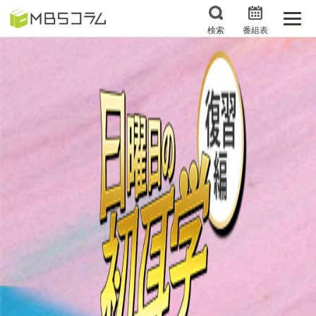
検索
番組表
番組コラムから探す
日曜日の初耳学 復習編
エンタメMBS
3分で読める！『ザ・リー
もう一度楽しむプレバト
ダー』たちの泣き笑い
サタプラ ～気になる情
所さんお届けモノです！
報をちょこっとプラス～
の気になるトコロ
推しといつまでも
月曜の蛙、大海を知る。
マニアックでメカニカル
何が起こるかホンマにわ
そしてＭＢＳ的なＭなス
からん！？「ごぶごぶ」の
ポーツ
トリセツ
レストランだけじゃない