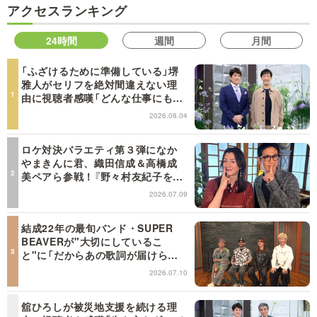
アクセスランキング
24時間
週間
月間
「ふざけるために準備している」堺
雅人がセリフを絶対間違えない理
由に視聴者感嘆「どんな仕事にも当
てはまる」【日曜日の初耳学】
2026.08.04
ロケ対決バラエティ第３弾になか
やまきんに君、織田信成＆高橋成
美ペアら参戦！『野々村友紀子を黙
らせろ！』１２日（日）昼に放送！
2026.07.09
結成22年の最旬バンド・SUPER
BEAVERが"大切にしているこ
と"に「だからあの歌詞が届けられ
るんだ」共感の声＜日曜日の初耳学
2026.07.10
＞
舘ひろしが被災地支援を続ける理