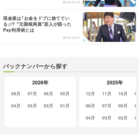
2019.12.14
現金派は「お金をドブに捨ててい
る」!? "元国税局員"芸人が語った
Pay利用術とは
2019.12.07
バックナンバーから探す
2026年
2025年
08月
07月
06月
05月
12月
11月
10月
0
04月
03月
02月
01月
08月
07月
06月
0
04月
03月
02月
0