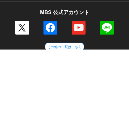
MBS 公式アカウント
その他の一覧はこちら
企業情報
会社案内
毎日放送 放送基準
毎日放送コンプライアンス憲章
MBSグループ人権方針
番組審議会
健康経営への取り組み
JNNリンク
CM企画
ENGLISH
採用情報
新卒採用
アルバイト情報
MBSグループ
MBSメディアホールディングス
MBSラジオ
GAORA
MBS企画
放送映画製作所
ミリカ・ミュージック
ピコリ
闇
MBSファシリティーズ
MBSライブエンターテインメント
MBSイノベーションドライブ
外部送信ポリシー
サイトポリシー
個人情報
ご意見・ご感想