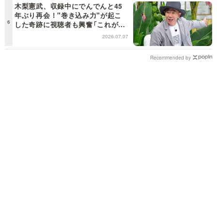
木梨憲武、収録中にでんでんと45
年ぶり再会！"巻き込み力"が起こ
した奇跡に視聴者も興奮「これがテ
レビの面白さだよね！」＜日曜日の
2026.07.07
初耳学＞
Recommended by