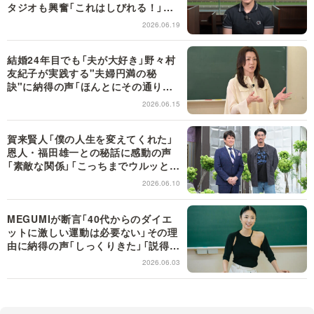
タジオも興奮「これはしびれる！」＜
日曜日の初耳学＞
2026.06.19
結婚24年目でも「夫が大好き」野々村
友紀子が実践する"夫婦円満の秘
訣"に納得の声「ほんとにその通り！」
＜日曜日の初耳学＞
2026.06.15
賀来賢人「僕の人生を変えてくれた」
恩人・福田雄一との秘話に感動の声
「素敵な関係」「こっちまでウルッと来
た」【日曜日の初耳学】
2026.06.10
MEGUMIが断言「40代からのダイエ
ットに激しい運動は必要ない」その理
由に納得の声「しっくりきた」「説得力
がすごい！」【日曜日の初耳学】
2026.06.03