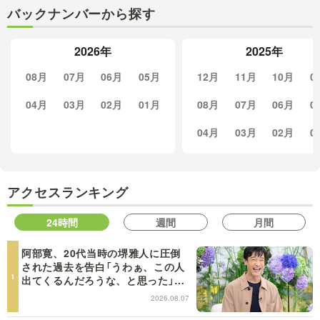
バックナンバーから探す
2026年
2025年
08月
07月
06月
05月
12月
11月
10月
0
04月
03月
02月
01月
08月
07月
06月
0
04月
03月
02月
0
アクセスランキング
24時間
週間
月間
阿部寛、20代当時の堺雅人に圧倒
された過去を告白「うわぁ、この人
出てくるんだろうな、と思った」
【日曜日の初耳学】
2026.08.07