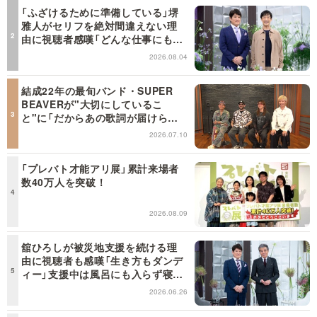
「ふざけるために準備している」堺
雅人がセリフを絶対間違えない理
由に視聴者感嘆「どんな仕事にも当
てはまる」【日曜日の初耳学】
2026.08.04
結成22年の最旬バンド・SUPER
BEAVERが"大切にしているこ
と"に「だからあの歌詞が届けられ
るんだ」共感の声＜日曜日の初耳学
2026.07.10
＞
「プレバト才能アリ展」累計来場者
数40万人を突破！
2026.08.09
舘ひろしが被災地支援を続ける理
由に視聴者も感嘆「生き方もダンデ
ィー」支援中は風呂にも入らず寝袋
で寝泊まり【日曜日の初耳学】
2026.06.26