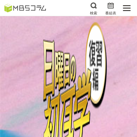
検索
番組表
番組コラムから探す
日曜日の初耳学 復習編
エンタメMBS
3分で読める！『ザ・リー
もう一度楽しむプレバト
ダー』たちの泣き笑い
サタプラ ～気になる情
所さんお届けモノです！
報をちょこっとプラス～
の気になるトコロ
推しといつまでも
月曜の蛙、大海を知る。
マニアックでメカニカル
何が起こるかホンマにわ
そしてＭＢＳ的なＭなス
からん！？「ごぶごぶ」の
ポーツ
トリセツ
レストランだけじゃない