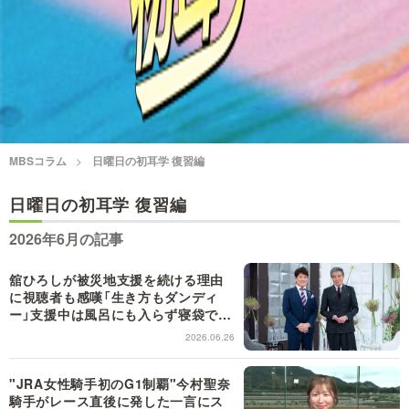
情熱大陸を読む
「水野真紀の魔法のレスト
ラン」
池上彰のニュース解説が
痛快！明石家電視台に、
読める！「生！池上彰×山
エエ話はいらんねん！
里亮太」
5分で読める！教えてもら
MBSラグビーダイアリー
MBSコラム
日曜日の初耳学 復習編
う前と後
日曜日の初耳学 復習編
MBSテレビ TOP
2026年6月の記事
舘ひろしが被災地支援を続ける理由
に視聴者も感嘆「生き方もダンディ
ー」支援中は風呂にも入らず寝袋で寝
泊まり【日曜日の初耳学】
2026.06.26
"JRA女性騎手初のG1制覇"今村聖奈
騎手がレース直後に発した一言にス