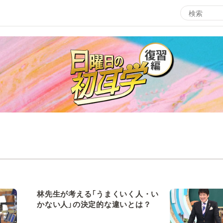
エンタメMBS
3
サタプラ ～気になる情報をちょこっとプラス～
所
マ
月曜の蛙、大海を知る。
ツ
レ
情熱大陸を読む
ン
池上彰のニュース解説が読める！「生！池上彰×山里亮
M
太」
林先生が考える「うまくいく人・い
かない人」の決定的な違いとは？