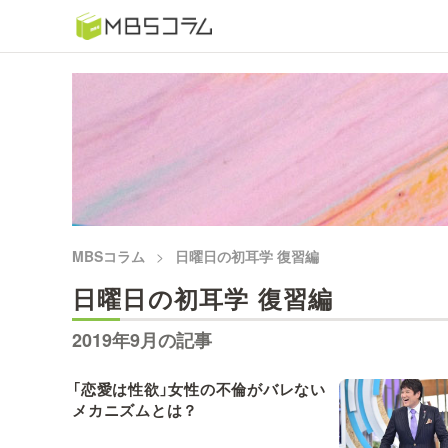
番組コラムから探す
日曜日の初耳学 復習編
もう一度楽しむプレバト
推しといつまでも
MBSコラム
日曜日の初耳学 復習編
何が起こるかホンマにわからん！？「ごぶごぶ」のトリ
日曜日の初耳学 復習編
セツ
2019年9月の記事
痛快！明石家電視台に、エエ話はいらんねん！
「恋愛は性欲」女性の不倫がバレない
メカニズムとは？
5分で読める！教えてもらう前と後