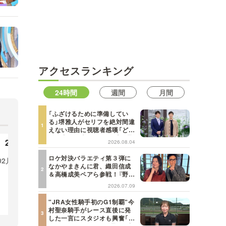
MBSテレビ TOP
アクセスランキング
24時間
週間
月間
「ふざけるために準備してい
る」堺雅人がセリフを絶対間違
えない理由に視聴者感嘆「どん
な仕事にも当てはまる」【日曜
2023年
2022年
2026.08.04
日の初耳学】
ロケ対決バラエティ第３弾に
02月
01月
12月
11月
10月
09月
12
なかやまきんに君、織田信成
＆高橋成美ペアら参戦！『野々
08月
07月
06月
05月
08
村友紀子を黙らせろ！』１２日
2026.07.09
（日）昼に放送！
04月
03月
02月
01月
04
"JRA女性騎手初のG1制覇"今
村聖奈騎手がレース直後に発
した一言にスタジオも興奮「こ