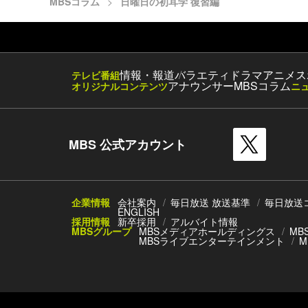
MBSコラム
日曜日の初耳学 復習編
情報・報道
バラエティ
ドラマ
アニメ
ス
テレビ番組
アナウンサー
MBSコラム
オリジナルコンテンツ
ニ
MBS 公式アカウント
企業情報
会社案内
毎日放送 放送基準
毎日放送
ENGLISH
採用情報
新卒採用
アルバイト情報
MBSグループ
MBSメディアホールディングス
MB
MBSライブエンターテインメント
M