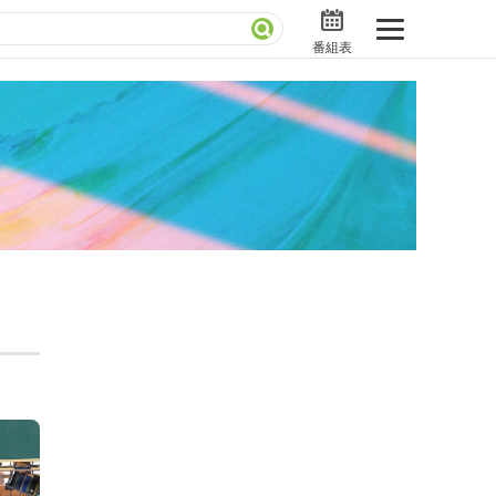
番組表
分で読める！『ザ・リーダー』たちの泣き笑い
さんお届けモノです！の気になるトコロ
ニアックでメカニカルそしてＭＢＳ的なＭなスポー
ストランだけじゃない「水野真紀の魔法のレストラ
」
BSラグビーダイアリー