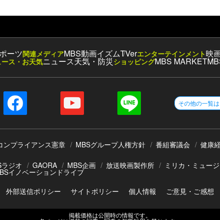
ポーツ
MBS動画イズム
TVer
映
関連メディア
エンターテインメント
ニュース
天気・防災
MBS MARKET
MB
ュース・お天気
ショッピング
その他の一覧は
コンプライアンス憲章
MBSグループ人権方針
番組審議会
健康
Sラジオ
GAORA
MBS企画
放送映画製作所
ミリカ・ミュージ
BSイノベーションドライブ
外部送信ポリシー
サイトポリシー
個人情報
ご意見・ご感想
掲載価格は公開時の情報です。