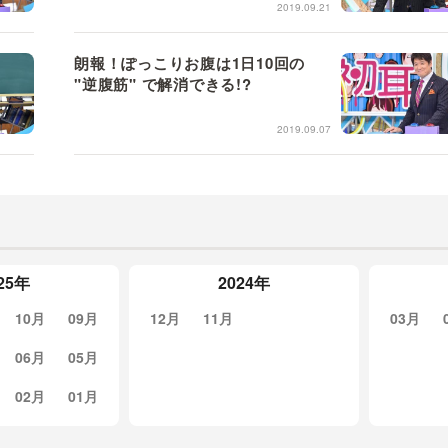
2019.09.21
朗報！ぽっこりお腹は1日10回の
"逆腹筋" で解消できる!?
2019.09.07
25年
2024年
10月
09月
12月
11月
03月
06月
05月
02月
01月