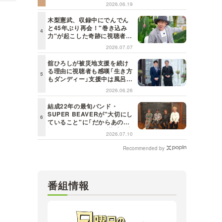
れはしびれる！」＜日曜日の初
2026.06.19
耳学＞
木梨憲武、収録中にでんでん
と45年ぶり再会！"巻き込み
力"が起こした奇跡に視聴者も
興奮「これがテレビの面白さだ
2026.07.07
よね！」＜日曜日の初耳学＞
舘ひろしが被災地支援を続け
る理由に視聴者も感嘆「生き方
もダンディー」支援中は風呂に
も入らず寝袋で寝泊まり【日曜
2026.06.26
日の初耳学】
結成22年の最旬バンド・
SUPER BEAVERが"大切にし
ていること"に「だからあの歌
詞が届けられるんだ」共感の声
2026.07.10
＜日曜日の初耳学＞
Recommended by
番組情報