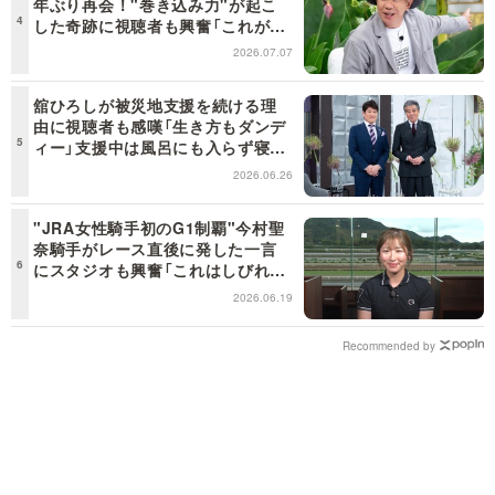
年ぶり再会！"巻き込み力"が起こ
した奇跡に視聴者も興奮「これがテ
レビの面白さだよね！」＜日曜日の
2026.07.07
初耳学＞
舘ひろしが被災地支援を続ける理
由に視聴者も感嘆「生き方もダンデ
ィー」支援中は風呂にも入らず寝袋
で寝泊まり【日曜日の初耳学】
2026.06.26
"JRA女性騎手初のG1制覇"今村聖
奈騎手がレース直後に発した一言
にスタジオも興奮「これはしびれ
る！」＜日曜日の初耳学＞
2026.06.19
Recommended by