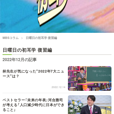
情熱大陸を読む
「水野真紀の魔法のレスト
ラン」
池上彰のニュース解説が
痛快！明石家電視台に、
読める！「生！池上彰×山
エエ話はいらんねん！
里亮太」
MBSコラム
日曜日の初耳学 復習編
5分で読める！教えてもら
MBSラグビーダイアリー
う前と後
日曜日の初耳学 復習編
2022年12月の記事
MBSテレビ TOP
林先生が気になった"2022年7大ニュ
ース"は？
2022.12.14
ベストセラー『未来の年表』河合雅司
が考える「人口減少時代に日本ができ
ること」