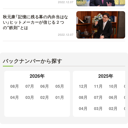
2022.12.07
秋元康「記憶に残る幕の内弁当はな
い」ヒットメーカーが信じる２つ
の"鉄則"とは
2022.12.07
バックナンバーから探す
2026年
2025年
08月
07月
06月
05月
12月
11月
10月
0
04月
03月
02月
01月
08月
07月
06月
0
04月
03月
02月
0