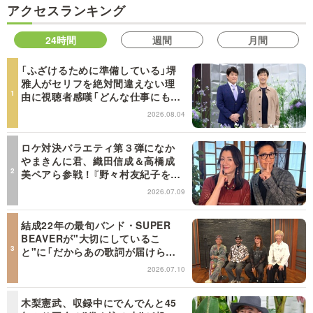
アクセスランキング
24時間
週間
月間
「ふざけるために準備している」堺
雅人がセリフを絶対間違えない理
由に視聴者感嘆「どんな仕事にも当
てはまる」【日曜日の初耳学】
2026.08.04
ロケ対決バラエティ第３弾になか
やまきんに君、織田信成＆高橋成
美ペアら参戦！『野々村友紀子を黙
らせろ！』１２日（日）昼に放送！
2026.07.09
結成22年の最旬バンド・SUPER
BEAVERが"大切にしているこ
と"に「だからあの歌詞が届けられ
るんだ」共感の声＜日曜日の初耳学
2026.07.10
＞
木梨憲武、収録中にでんでんと45