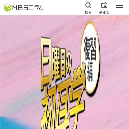
検索
番組表
番組コラムから探す
日曜日の初耳学 復習編
エンタメMBS
3分で読める！『ザ・リー
もう一度楽しむプレバト
ダー』たちの泣き笑い
サタプラ ～気になる情
所さんお届けモノです！
報をちょこっとプラス～
の気になるトコロ
推しといつまでも
月曜の蛙、大海を知る。
マニアックでメカニカル
何が起こるかホンマにわ
そしてＭＢＳ的なＭなス
からん！？「ごぶごぶ」の
ポーツ
トリセツ
レストランだけじゃない