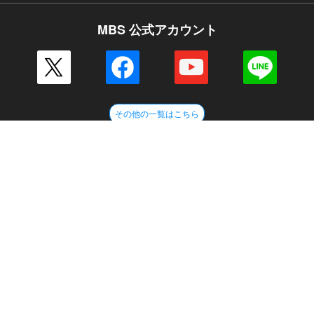
MBS 公式アカウント
その他の一覧はこちら
企業情報
会社案内
毎日放送 放送基準
毎日放送コンプライアンス憲章
MBSグループ人権方針
番組審議会
健康経営への取り組み
JNNリンク
CM企画
ENGLISH
採用情報
新卒採用
アルバイト情報
MBSグループ
MBSメディアホールディングス
MBSラジオ
GAORA
MBS企画
放送映画製作所
ミリカ・ミュージック
ピコリ
闇
MBSファシリティーズ
MBSライブエンターテインメント
MBSイノベーションドライブ
外部送信ポリシー
サイトポリシー
個人情報
ご意見・ご感想