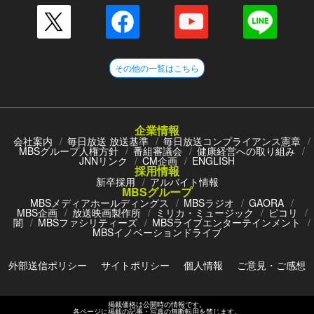
その他の一覧はこちら
企業情報
会社案内
毎日放送 放送基準
毎日放送コンプライアンス憲章
MBSグループ人権方針
番組審議会
健康経営への取り組み
JNNリンク
CM企画
ENGLISH
採用情報
新卒採用
アルバイト情報
MBSグループ
MBSメディアホールディングス
MBSラジオ
GAORA
MBS企画
放送映画製作所
ミリカ・ミュージック
ピコリ
闇
MBSファシリティーズ
MBSライブエンターテインメント
MBSイノベーションドライブ
外部送信ポリシー
サイトポリシー
個人情報
ご意見・ご感想
掲載価格は公開時の情報です。
各ページに掲載の記事・写真の無断転用を禁じます。