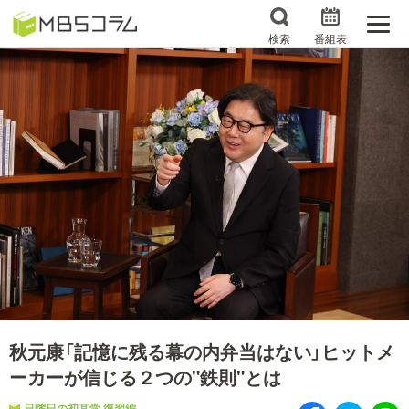
検索
番組表
番組コラムから探す
日曜日の初耳学 復習編
エンタメMBS
3分で読める！『ザ・リー
もう一度楽しむプレバト
ダー』たちの泣き笑い
サタプラ ～気になる情
所さんお届けモノです！
報をちょこっとプラス～
の気になるトコロ
推しといつまでも
月曜の蛙、大海を知る。
マニアックでメカニカル
何が起こるかホンマにわ
そしてＭＢＳ的なＭなス
からん！？「ごぶごぶ」の
秋元康「記憶に残る幕の内弁当はない」ヒットメ
ポーツ
トリセツ
ーカーが信じる２つの"鉄則"とは
レストランだけじゃない
日曜日の初耳学 復習編