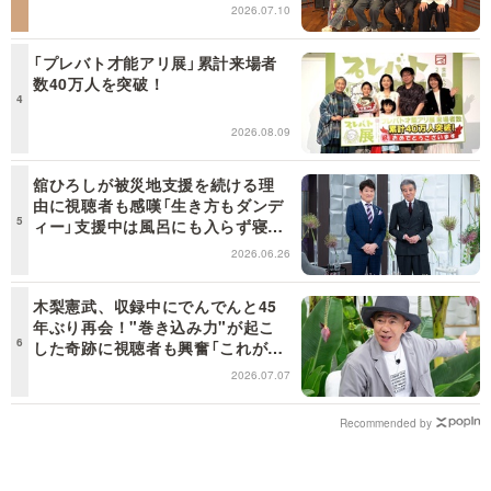
るんだ」共感の声＜日曜日の初耳学
2026.07.10
＞
「プレバト才能アリ展」累計来場者
数40万人を突破！
2026.08.09
舘ひろしが被災地支援を続ける理
由に視聴者も感嘆「生き方もダンデ
ィー」支援中は風呂にも入らず寝袋
で寝泊まり【日曜日の初耳学】
2026.06.26
木梨憲武、収録中にでんでんと45
年ぶり再会！"巻き込み力"が起こ
した奇跡に視聴者も興奮「これがテ
レビの面白さだよね！」＜日曜日の
2026.07.07
初耳学＞
Recommended by