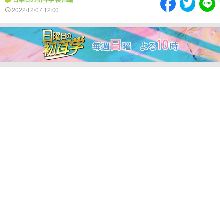
情熱大陸を読む
「水野真紀の魔法のレスト
2022/12/07 12:00
ラン」
池上彰のニュース解説が
痛快！明石家電視台に、
読める！「生！池上彰×山
エエ話はいらんねん！
里亮太」
5分で読める！教えてもら
MBSラグビーダイアリー
う前と後
MBSテレビ TOP