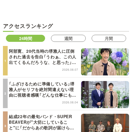
アクセスランキング
24時間
週間
月間
阿部寛、20代当時の堺雅人に圧倒
された過去を告白「うわぁ、この人
出てくるんだろうな、と思った」
【日曜日の初耳学】
2026.08.07
「ふざけるために準備している」堺
雅人がセリフを絶対間違えない理
由に視聴者感嘆「どんな仕事にも当
てはまる」【日曜日の初耳学】
2026.08.04
結成22年の最旬バンド・SUPER
BEAVERが"大切にしているこ
と"に「だからあの歌詞が届けられ