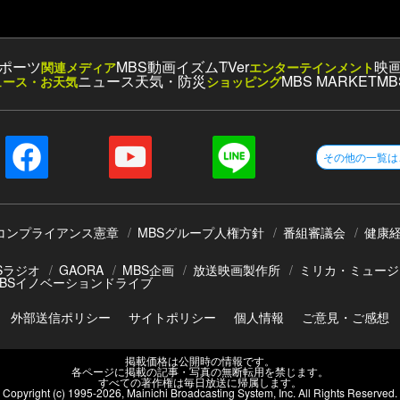
ポーツ
MBS動画イズム
TVer
映
関連メディア
エンターテインメント
ニュース
天気・防災
MBS MARKET
MB
ュース・お天気
ショッピング
その他の一覧は
コンプライアンス憲章
MBSグループ人権方針
番組審議会
健康
Sラジオ
GAORA
MBS企画
放送映画製作所
ミリカ・ミュージ
BSイノベーションドライブ
外部送信ポリシー
サイトポリシー
個人情報
ご意見・ご感想
掲載価格は公開時の情報です。
各ページに掲載の記事・写真の無断転用を禁じます。
すべての著作権は毎日放送に帰属します。
Copyright (c) 1995-
2026
, Mainichi Broadcasting System, Inc. All Rights Reserved.