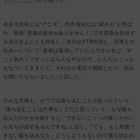
て」とニコニコ打ち明けた。
吉永小百合には"アニキ"、内田有紀には"姉さん"と呼ば
れ、映画「老後の資金がありません！」で主題歌を担当す
る氷川きよしとも仲良し。氷川はVTR出演し、天海との
出会いについて「最初は緊張していたんですけれど、す
ごく気さくでざっくばらんな方なので、だんだんこっち
もなついてきまして。それから電話で相談したり、悩み
を聞いてもらいました」と話した。
そんな天海も、かつては落ち込むことがあったという。
「落ち込むことは大事なことだと思っていて。なぜ落ち
込んだのかを分析すると、できないことへの悔しさやい
ら立ちが必ずあるんですね」と話し、「でも、もし対処で
きない落ち込みなら、どうしようもないので落ち込むの