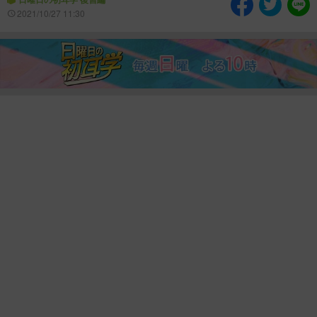
情熱大陸を読む
「水野真紀の魔法のレスト
2021/10/27 11:30
ラン」
池上彰のニュース解説が
痛快！明石家電視台に、
読める！「生！池上彰×山
エエ話はいらんねん！
里亮太」
5分で読める！教えてもら
MBSラグビーダイアリー
う前と後
MBSテレビ TOP