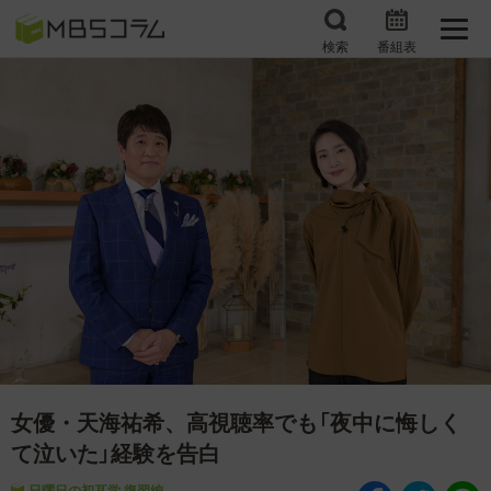
検索
番組表
番組コラムから探す
日曜日の初耳学 復習編
エンタメMBS
3分で読める！『ザ・リー
もう一度楽しむプレバト
ダー』たちの泣き笑い
サタプラ ～気になる情
所さんお届けモノです！
報をちょこっとプラス～
の気になるトコロ
推しといつまでも
月曜の蛙、大海を知る。
マニアックでメカニカル
何が起こるかホンマにわ
そしてＭＢＳ的なＭなス
からん！？「ごぶごぶ」の
女優・天海祐希、高視聴率でも「夜中に悔しく
ポーツ
トリセツ
て泣いた」経験を告白
レストランだけじゃない
日曜日の初耳学 復習編