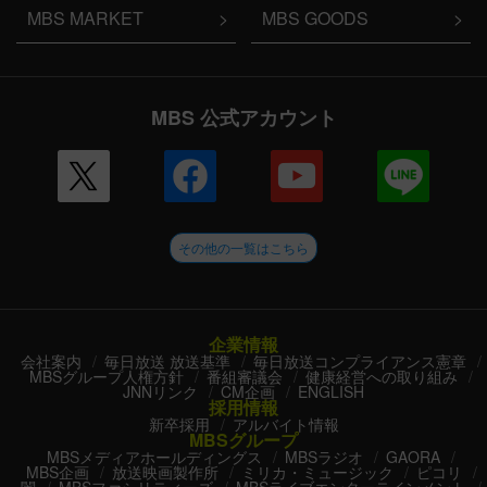
MBS MARKET
MBS GOODS
MBS 公式アカウント
その他の一覧はこちら
企業情報
会社案内
毎日放送 放送基準
毎日放送コンプライアンス憲章
MBSグループ人権方針
番組審議会
健康経営への取り組み
JNNリンク
CM企画
ENGLISH
採用情報
新卒採用
アルバイト情報
MBSグループ
MBSメディアホールディングス
MBSラジオ
GAORA
MBS企画
放送映画製作所
ミリカ・ミュージック
ピコリ