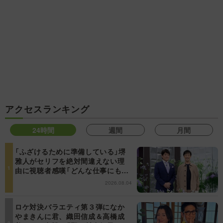
アクセスランキング
24時間
週間
月間
「ふざけるために準備している」堺
雅人がセリフを絶対間違えない理
由に視聴者感嘆「どんな仕事にも当
てはまる」【日曜日の初耳学】
2026.08.04
ロケ対決バラエティ第３弾になか
やまきんに君、織田信成＆高橋成