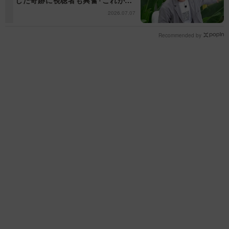
した奇跡に視聴者も興奮「これがテ
レビの面白さだよね！」＜日曜日の
2026.07.07
初耳学＞
Recommended by