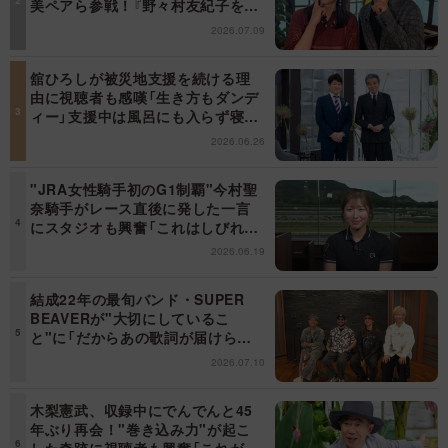
美ペアら参戦！『野々村友紀子を黙
らせろ！』１２日（日）昼に放送！
2026.07.09
舘ひろしが被災地支援を続ける理
由に視聴者も感嘆「生き方もダンデ
ィー」支援中は風呂にも入らず寝袋
で寝泊まり【日曜日の初耳学】
2026.06.26
"JRA女性騎手初のG1制覇"今村聖
奈騎手がレース直後に発した一言
にスタジオも興奮「これはしびれ
る！」＜日曜日の初耳学＞
2026.06.19
結成22年の最旬バンド・SUPER
BEAVERが"大切にしているこ
と"に「だからあの歌詞が届けられ
るんだ」共感の声＜日曜日の初耳学
2026.07.10
＞
木梨憲武、収録中にでんでんと45
年ぶり再会！"巻き込み力"が起こ