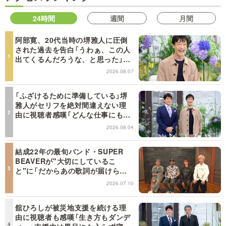
24時間
週間
月間
阿部寛、20代当時の堺雅人に圧倒
された過去を告白「うわぁ、この人
出てくるんだろうな、と思った」
【日曜日の初耳学】
2026.08.07
「ふざけるために準備している」堺
雅人がセリフを絶対間違えない理
由に視聴者感嘆「どんな仕事にも当
てはまる」【日曜日の初耳学】
2026.08.04
結成22年の最旬バンド・SUPER
BEAVERが"大切にしているこ
と"に「だからあの歌詞が届けられ
るんだ」共感の声＜日曜日の初耳学
2026.07.10
＞
舘ひろしが被災地支援を続ける理
由に視聴者も感嘆「生き方もダンデ