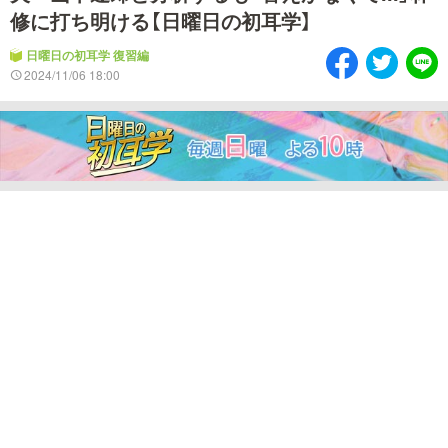
情熱大陸を読む
「水野真紀の魔法のレスト
修に打ち明ける【日曜日の初耳学】
ラン」
日曜日の初耳学 復習編
池上彰のニュース解説が
2024/11/06 18:00
痛快！明石家電視台に、
読める！「生！池上彰×山
エエ話はいらんねん！
里亮太」
5分で読める！教えてもら
MBSラグビーダイアリー
う前と後
MBSテレビ TOP