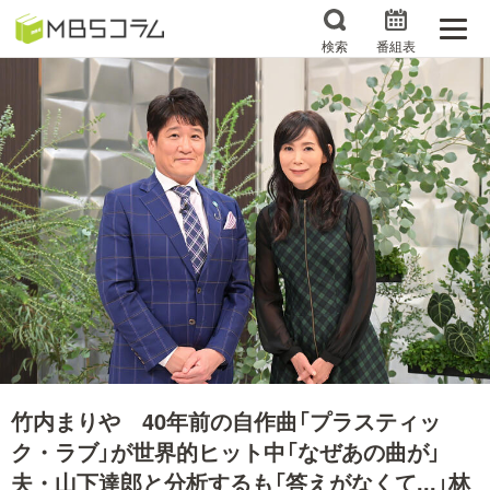
検索
番組表
番組コラムから探す
日曜日の初耳学 復習編
エンタメMBS
3分で読める！『ザ・リー
もう一度楽しむプレバト
ダー』たちの泣き笑い
サタプラ ～気になる情
所さんお届けモノです！
報をちょこっとプラス～
の気になるトコロ
推しといつまでも
月曜の蛙、大海を知る。
マニアックでメカニカル
何が起こるかホンマにわ
そしてＭＢＳ的なＭなス
からん！？「ごぶごぶ」の
竹内まりや 40年前の自作曲「プラスティッ
ポーツ
トリセツ
ク・ラブ」が世界的ヒット中「なぜあの曲が」
レストランだけじゃない
夫・山下達郎と分析するも「答えがなくて...」林