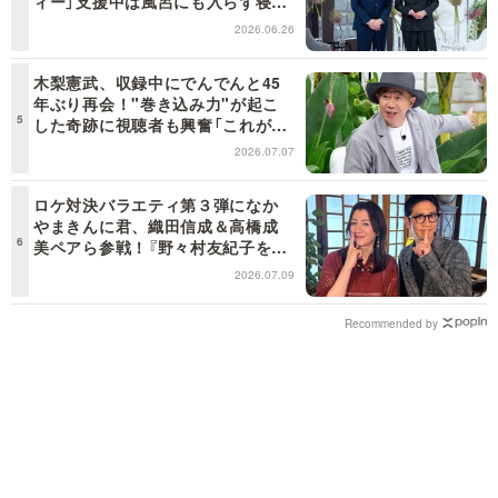
ィー」支援中は風呂にも入らず寝袋
で寝泊まり【日曜日の初耳学】
2026.06.26
木梨憲武、収録中にでんでんと45
年ぶり再会！"巻き込み力"が起こ
した奇跡に視聴者も興奮「これがテ
レビの面白さだよね！」＜日曜日の
2026.07.07
初耳学＞
ロケ対決バラエティ第３弾になか
やまきんに君、織田信成＆高橋成
美ペアら参戦！『野々村友紀子を黙
らせろ！』１２日（日）昼に放送！
2026.07.09
Recommended by