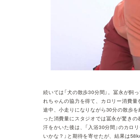
続いては「犬の散歩30分間」。冨永が飼
れちゃんの協力を得て、カロリー消費量
途中、小走りになりながら30分の散歩を終
った消費量にスタジオでは冨永が驚きの
汗をかいた後は、「入浴30分間」のカロ
いかな？」と期待を寄せたが、結果は58kc