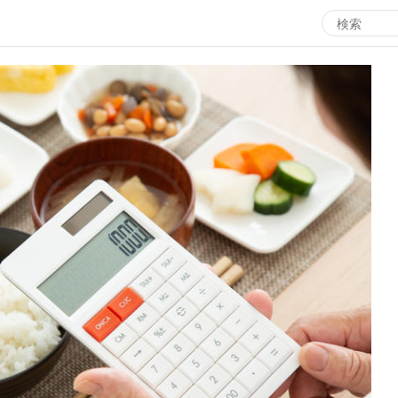
エンタメMBS
3
サタプラ ～気になる情報をちょこっとプラス～
所
マ
月曜の蛙、大海を知る。
ツ
レ
情熱大陸を読む
ン
池上彰のニュース解説が読める！「生！池上彰×山里亮
M
太」