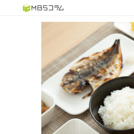
番組コラムから探す
日曜日の初耳学 復習編
もう一度楽しむプレバト
推しといつまでも
何が起こるかホンマにわからん！？「ごぶごぶ」のトリ
セツ
痛快！明石家電視台に、エエ話はいらんねん！
5分で読める！教えてもらう前と後