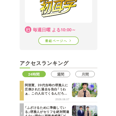
毎週日曜 よる10:00～
番組ページへ
アクセスランキング
24時間
週間
月間
阿部寛、20代当時の堺雅人に
圧倒された過去を告白「うわ
ぁ、この人出てくるんだろう
な、と思った」【日曜日の初耳
2026.08.07
学】
「ふざけるために準備してい
る」堺雅人がセリフを絶対間違
えない理由に視聴者感嘆「どん