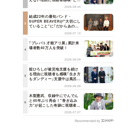
な仕事にも当てはまる」【日曜
2026.08.04
日の初耳学】
結成22年の最旬バンド・
SUPER BEAVERが"大切にし
ていること"に「だからあの歌
詞が届けられるんだ」共感の声
2026.07.10
＜日曜日の初耳学＞
「プレバト才能アリ展」累計来
場者数40万人を突破！
2026.08.09
舘ひろしが被災地支援を続け
る理由に視聴者も感嘆「生き方
もダンディー」支援中は風呂に
も入らず寝袋で寝泊まり【日曜
2026.06.26
日の初耳学】
木梨憲武、収録中にでんでん
と45年ぶり再会！"巻き込み
力"が起こした奇跡に視聴者も
興奮「これがテレビの面白さだ
2026.07.07
よね！」＜日曜日の初耳学＞
Recommended by