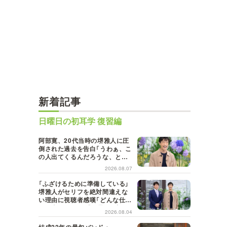
新着記事
日曜日の初耳学 復習編
阿部寛、20代当時の堺雅人に圧
倒された過去を告白「うわぁ、こ
の人出てくるんだろうな、と思
った」【日曜日の初耳学】
2026.08.07
「ふざけるために準備している」
堺雅人がセリフを絶対間違えな
い理由に視聴者感嘆「どんな仕事
にも当てはまる」【日曜日の初耳
2026.08.04
学】
結成22年の最旬バンド・