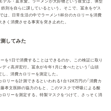
たモデル・冨永愛。ラーメンが大好物という彼女は、体型
いう鉄則を自らに課しているという。そこで、冨永をゲス
」では、日常生活の中でラーメン1杯分のカロリーを消費
大きく消費させる事実を突き止めた。
計測してみた
リーを1日で消費することはできるのか。この検証に取り
ンディ高岸宏行。冨永が今年1月に食べたという「山頭
に設定し、消費カロリーを測定した。
ロリーを計測できるといわれる1台128万円の「消費カ
工藤孝文医師の協力のもと、このマスクで呼吸による酸
カロリーを測定する。特製マスクをつけて、さっそく消