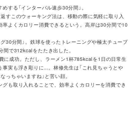
めする「インターバル速歩30分間」。
り返すこのウォーキング法は、移動の際に気軽に取り入
率よくカロリー消費できるという。高岸は30分間で10
グ30分間」。鉄球を使ったトレーニングや極太チューブ
間で312kcalをたたき出した。
消費に成功。ただし、ラーメン1杯785kcalを1日の日常生
事実も浮き彫りに...。林修先生は「これ見ちゃうとや
になっちゃいますね」と苦い顔。
ングも取り入れることで、効率よくカロリーを消費でき