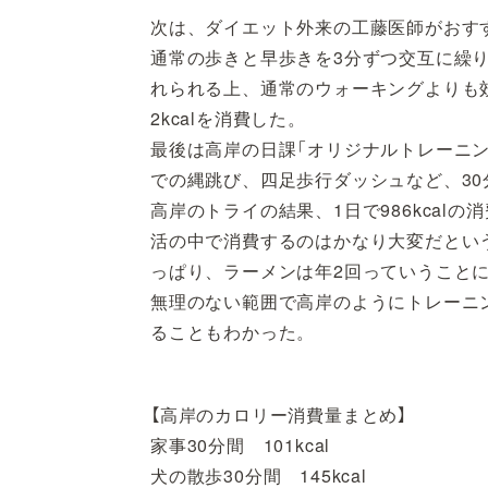
次は、ダイエット外来の工藤医師がおすす
通常の歩きと早歩きを3分ずつ交互に繰
れられる上、通常のウォーキングよりも効
2kcalを消費した。
最後は高岸の日課「オリジナルトレーニン
での縄跳び、四足歩行ダッシュなど、30分
高岸のトライの結果、1日で986kcalの
活の中で消費するのはかなり大変だという
っぱり、ラーメンは年2回っていうこと
無理のない範囲で高岸のようにトレーニ
ることもわかった。
【高岸のカロリー消費量まとめ】
家事30分間 101kcal
犬の散歩30分間 145kcal