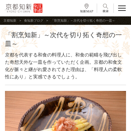
京都知新
食知新ブログ
「割烹知新」～次代を切り拓く奇想の一皿～
「割烹知新」～次代を切り拓く奇想の一
皿～
京都を代表する和食の料理人に、和食の範疇を飛び出し
た奇想天外な一皿を作っていただく企画。京都の和食文
化が脈々と継がれ愛されてきた理由は、「料理人の柔軟
性にあり」と実感できるでしょう。