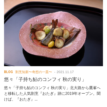
BLOG
割烹知新〜奇想の一皿〜
2021.11.17
悠々「子持ち鮎のコンフィ 秋の実り」
悠々「子持ち鮎のコンフィ 秋の実り」北大路から鷹峯へ
と移転した人気割烹『おたぎ』跡に2019年オープン。聞
けば、『おたぎ』...