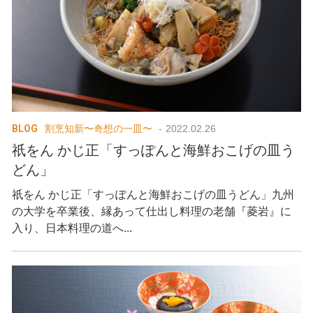
BLOG
割烹知新〜奇想の一皿〜
2022.02.26
祇をん かじ正「すっぽんと海鮮おこげの皿う
どん」
祇をん かじ正「すっぽんと海鮮おこげの皿うどん」九州
の大学を卒業後、縁あって仕出し料理の老舗『菱岩』に
入り、日本料理の道へ...