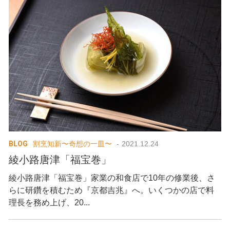
BLOG
割烹知新〜奇想の一皿〜
2021.12.24
綾小路唐津「福宝巻」
綾小路唐津「福宝巻」家業の和食店で10年の修業後、さ
らに研鑽を積むため『京都吉兆』へ。いくつかの店で料
理長を務め上げ、20...