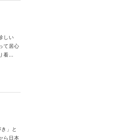
珍しい
って居心
...
づき」と
から日本