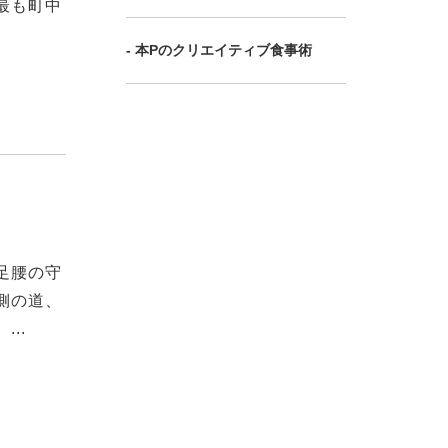
最も町中
- 本Pのクリエイティブ食事術
足腰の守
側の道、
..