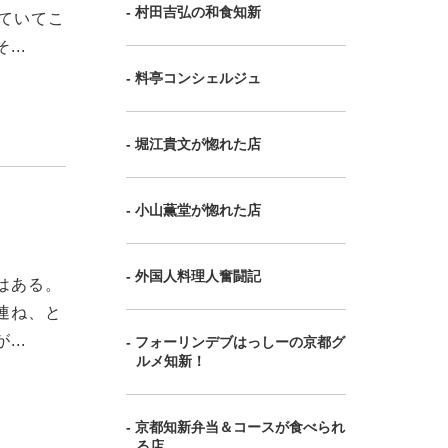
- 村田吉弘の和食知新
ていてこ
..
- 料亭コンシェルジュ
- 堀江貴文が惚れた店
- 小山薫堂が惚れた店
- 外国人料理人奮闘記
はある。
連ね、と
..
- フォーリンデブはっしーの京都グ
ルメ知新！
- 京都知新弁当＆コースが食べられ
る店