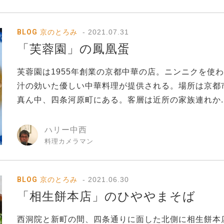
BLOG
京のとろみ
2021.07.31
「芙蓉園」の鳳凰蛋
芙蓉園は1955年創業の京都中華の店。ニンニクを使
汁の効いた優しい中華料理が提供される。場所は京都
真ん中、四条河原町にある。客層は近所の家族連れか..
ハリー中西
料理カメラマン
BLOG
京のとろみ
2021.06.30
「相生餅本店」のひややまそば
西洞院と新町の間、四条通りに面した北側に相生餅本