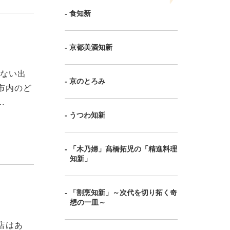
- 食知新
- 京都美酒知新
わない出
- 京のとろみ
市内のど
.
- うつわ知新
- 「木乃婦」髙橋拓児の「精進料理
知新」
- 「割烹知新」～次代を切り拓く奇
想の一皿～
店はあ