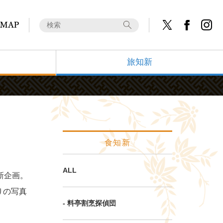
旅知新
食知新
ALL
新企画。
りの写真
- 料亭割烹探偵団