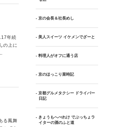
- 京の会長＆社長めし
- 美人スイーツ イケメンでざーと
17年続
んの上に
.
- 料理人がオフに通う店
- 京のほっこり菜時記
- 京都グルメタクシー ドライバー
日記
- きょうもへべれけ でぶっちょラ
ある鳳舞
イターの酒のふと道