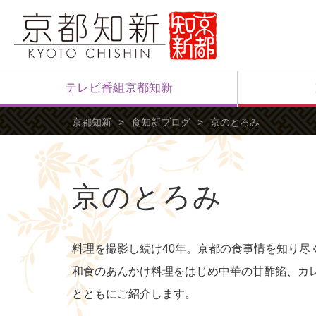
テレビ番組京都知新
京都知新
食知新ブログ
京のとろみ
京のとろみ
料理を撮影し続け40年。京都の食事情を知り
和食のあんかけ料理をはじめ中華の甘酢餡、カ
とともにご紹介します。