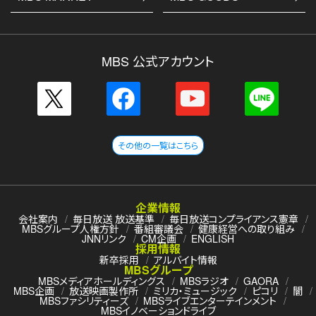
MBS 公式アカウント
その他の一覧はこちら
企業情報
会社案内
毎日放送 放送基準
毎日放送コンプライアンス憲章
MBSグループ人権方針
番組審議会
健康経営への取り組み
JNNリンク
CM企画
ENGLISH
採用情報
新卒採用
アルバイト情報
MBSグループ
MBSメディアホールディングス
MBSラジオ
GAORA
MBS企画
放送映画製作所
ミリカ・ミュージック
ピコリ
闇
MBSファシリティーズ
MBSライブエンターテインメント
MBSイノベーションドライブ