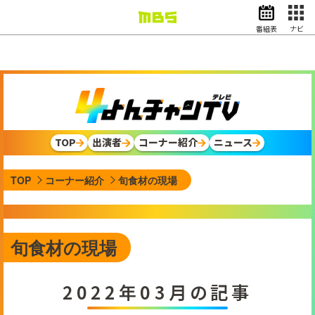
番組表
ナビ
情報・報道
バラエティ
ドラマ
アニメ
スポーツ
TOP
出演者
コーナー紹介
ニュース
動画イズム
ニュース
TOP
コーナー紹介
旬食材の現場
天気・防災
イベント
映画
アナウンサー
旬食材の現場
グッズ
2022年03月の記事
EN
検索
番組表