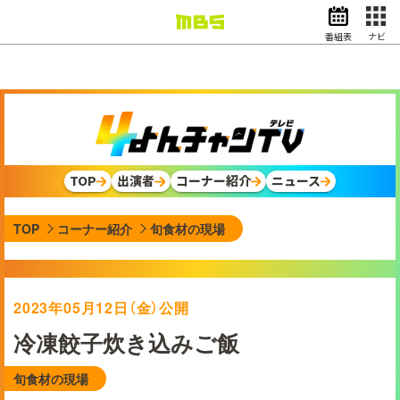
番組表
ナビ
情報・報道
バラエティ
ドラマ
アニメ
スポーツ
TOP
出演者
コーナー紹介
ニュース
動画イズム
ニュース
TOP
コーナー紹介
旬食材の現場
天気・防災
イベント
映画
アナウンサー
2023年05月12日（金）公開
グッズ
冷凍餃子炊き込みご飯
旬食材の現場
EN
検索
番組表