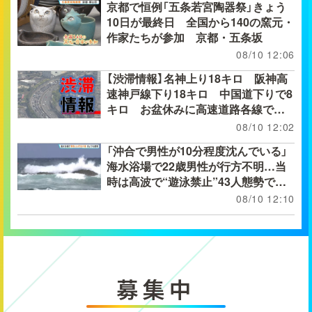
京都で恒例「五条若宮陶器祭」きょう
10日が最終日 全国から140の窯元・
作家たちが参加 京都・五条坂
08/10 12:06
【渋滞情報】名神上り18キロ 阪神高
速神戸線下り18キロ 中国道下りで8
キロ お盆休みに高速道路各線で渋
滞が発生【午前11時20分の情報】
08/10 12:02
「沖合で男性が10分程度沈んでいる」
海水浴場で22歳男性が行方不明…当
時は高波で“遊泳禁止”43人態勢で捜
索続く 京都・京丹後市
08/10 12:10
募集中