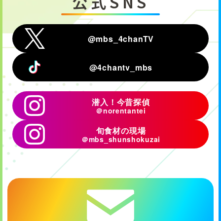
公式SNS
@mbs_4chanTV
@4chantv_mbs
潜入！今昔探偵
＠norentantei
旬食材の現場
＠mbs_shunshokuzai