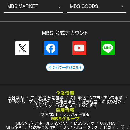
MBS MARKET
MBS GOODS
MBS 公式アカウント
その他の一覧はこちら
企業情報
会社案内
毎日放送 放送基準
毎日放送コンプライアンス憲章
MBSグループ人権方針
番組審議会
健康経営への取り組み
JNNリンク
CM企画
ENGLISH
採用情報
新卒採用
アルバイト情報
MBSグループ
MBSメディアホールディングス
MBSラジオ
GAORA
MBS企画
放送映画製作所
ミリカ・ミュージック
ピコリ
闇