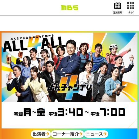
番組表
ナビ
情報・報道
バラエティ
よ
ん
ドラマ
アニメ
チ
ャ
スポーツ
ン
TV
動画イズム
ニュース
天気・防災
イベント
映画
アナウンサー
グッズ
EN
検索
番組表
出演者
コーナー紹介
ニュース