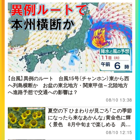
【台風】異例のルート 台風15号（チャンホン）東から西
へ列島横断か お盆の東北地方・関東甲信～北陸地方
へ進路予想で交通への影響は？
08/10 13:38
夏空の下 ひまわりが見ごろ「この季節
になったら来なあかんな」黄金色に輝
く景色 8月中旬まで楽しめる 兵
庫・佐用町
08/10 12:15