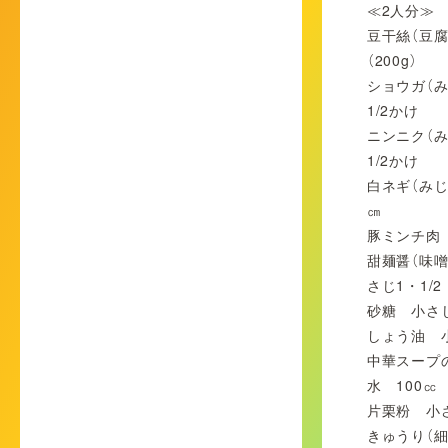
≪2人分≫
豆干絲（豆腐
（200g）
ショウガ（
1/2かけ
ニンニク（
1/2かけ
白ネギ（みじ
㎝
豚ミンチ肉 
甜麺醤（味噌
さじ1・1/2
砂糖 小さ
しょう油 
中華スープ
水 100㏄
片栗粉 小さ
きゅうり（細