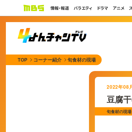
情報・報道
バラエティ
ドラマ
アニメ
TOP
コーナー紹介
旬食材の現場
2022年0
豆腐干
旬食材の現場