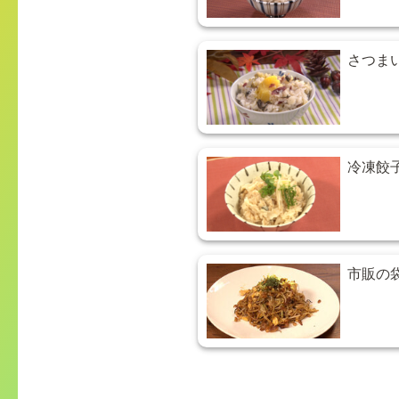
さつま
冷凍餃
市販の