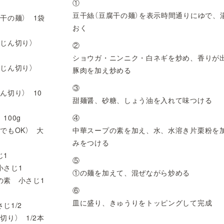
①
豆干絲（豆腐干の麺）を表示時間通りにゆで、
干の麺） 1袋
おく
みじん切り）
②
ショウガ・ニンニク・白ネギを炒め、香りが
みじん切り）
豚肉を加え炒める
③
ん切り） 10
甜麺醤、砂糖、しょう油を入れて味つける
100g
④
でもOK） 大
中華スープの素を加え、水、水溶き片栗粉を
みをつける
じ1
⑤
小さじ1
①の麺を加えて、混ぜながら炒める
の素 小さじ1
⑥
皿に盛り、きゅうりをトッピングして完成
じ1/2
切り） 1/2本