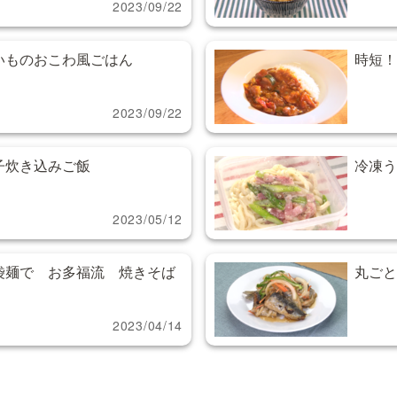
2023/09/22
いものおこわ風ごはん
時短！
2023/09/22
子炊き込みご飯
冷凍う
2023/05/12
袋麺で お多福流 焼きそば
丸ごと
2023/04/14