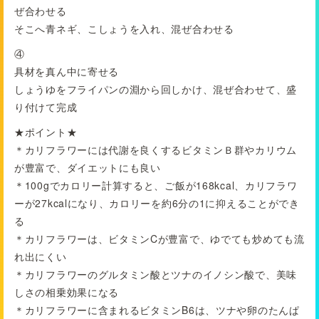
ぜ合わせる
そこへ青ネギ、こしょうを入れ、混ぜ合わせる
④
具材を真ん中に寄せる
しょうゆをフライパンの淵から回しかけ、混ぜ合わせて、盛
り付けて完成
★ポイント★
＊カリフラワーには代謝を良くするビタミンＢ群やカリウム
が豊富で、ダイエットにも良い
＊100gでカロリー計算すると、ご飯が168kcal、カリフラワ
ーが27kcalになり、カロリーを約6分の1に抑えることができ
る
＊カリフラワーは、ビタミンCが豊富で、ゆでても炒めても流
れ出にくい
＊カリフラワーのグルタミン酸とツナのイノシン酸で、美味
しさの相乗効果になる
＊カリフラワーに含まれるビタミンB6は、ツナや卵のたんぱ