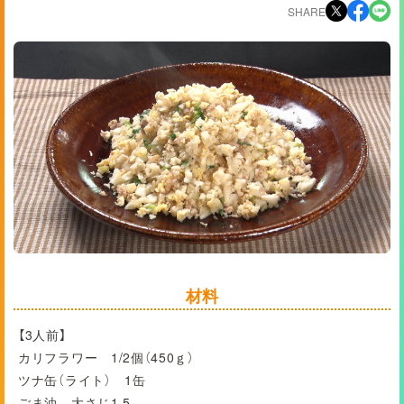
SHARE
材料
【3人前】
カリフラワー 1/2個（450ｇ）
ツナ缶（ライト） 1缶
ごま油 大さじ1.5