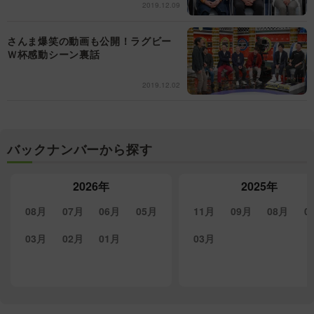
2019.12.09
さんま爆笑の動画も公開！ラグビー
Ｗ杯感動シーン裏話
2019.12.02
バックナンバーから探す
2026年
2025年
08月
07月
06月
05月
11月
09月
08月
0
03月
02月
01月
03月