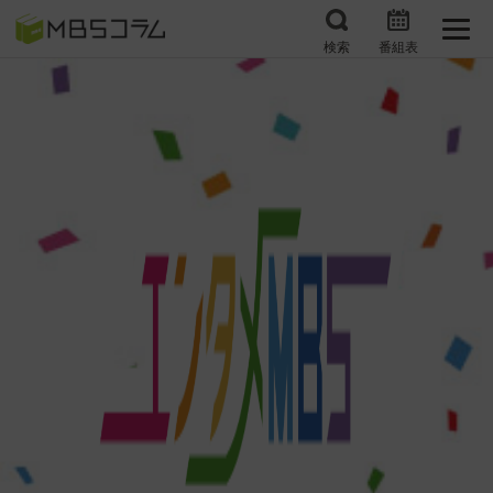
検索
番組表
番組コラムから探す
日曜日の初耳学 復習編
エンタメMBS
3分で読める！『ザ・リー
もう一度楽しむプレバト
ダー』たちの泣き笑い
サタプラ ～気になる情
所さんお届けモノです！
報をちょこっとプラス～
の気になるトコロ
推しといつまでも
月曜の蛙、大海を知る。
マニアックでメカニカル
何が起こるかホンマにわ
そしてＭＢＳ的なＭなス
からん！？「ごぶごぶ」の
ポーツ
トリセツ
レストランだけじゃない