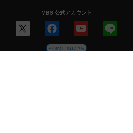
MBS 公式アカウント
その他の一覧はこちら
企業情報
会社案内
毎日放送 放送基準
毎日放送コンプライアンス憲章
MBSグループ人権方針
番組審議会
健康経営への取り組み
JNNリンク
CM企画
ENGLISH
採用情報
新卒採用
アルバイト情報
MBSグループ
MBSメディアホールディングス
MBSラジオ
GAORA
MBS企画
放送映画製作所
ミリカ・ミュージック
ピコリ
闇
MBSファシリティーズ
MBSライブエンターテインメント
MBSイノベーションドライブ
外部送信ポリシー
サイトポリシー
個人情報
ご意見・ご感想