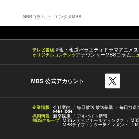
MBSコラム
エンタメMBS
情報・報道
バラエティ
ドラマ
アニメ
ス
テレビ番組
アナウンサー
MBSコラム
オリジナルコンテンツ
ニ
MBS 公式アカウント
企業情報
会社案内
毎日放送 放送基準
毎日放送
ENGLISH
採用情報
新卒採用
アルバイト情報
MBSグループ
MBSメディアホールディングス
MB
MBSライブエンターテインメント
M