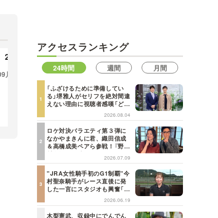
MBSテレビ TOP
アクセスランキング
2023年
2022年
24時間
週間
月間
09月
03月
10月
09月
08月
07月
12
「ふざけるために準備してい
06月
05月
04月
03月
08
る」堺雅人がセリフを絶対間違
えない理由に視聴者感嘆「どん
な仕事にも当てはまる」【日曜
02月
01月
2026.08.04
日の初耳学】
ロケ対決バラエティ第３弾に
なかやまきんに君、織田信成
＆高橋成美ペアら参戦！『野々
村友紀子を黙らせろ！』１２日
2026.07.09
（日）昼に放送！
"JRA女性騎手初のG1制覇"今
村聖奈騎手がレース直後に発
した一言にスタジオも興奮「こ
れはしびれる！」＜日曜日の初
2026.06.19
耳学＞
木梨憲武、収録中にでんでん