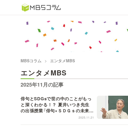
番組コラムから探す
日曜日の初耳学 復習編
もう一度楽しむプレバト
MBSコラム
エンタメMBS
推しといつまでも
エンタメMBS
何が起こるかホンマにわからん！？「ごぶごぶ」のトリ
2025年11月の記事
セツ
俳句とSDGsで世の中のことがもっ
と深くわかる！？ 夏井いつき先生
痛快！明石家電視台に、エエ話はいらんねん！
の出張授業『俳句×ＳＤＧｓの未来教
室２０２５』第２弾が２４日（月・
2025.11.21
5分で読める！教えてもらう前と後
祝）放送