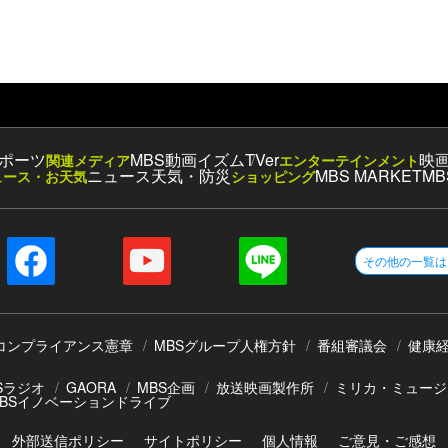
ポーツ
MBS動画イズム
TVer
映
関連メディア
エンターテインメント
ニュース
天気・防災
MBS MARKET
MB
ュース・お天気
ショッピング
その他の一覧は
コンプライアンス憲章
MBSグループ人権方針
番組審議会
健康
Sラジオ
GAORA
MBS企画
放送映画製作所
ミリカ・ミュージ
BSイノベーションドライブ
外部送信ポリシー
サイトポリシー
個人情報
ご意見・ご感想