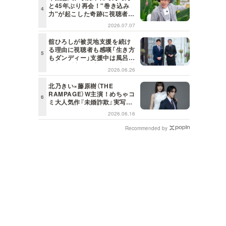
と45年ぶり再会！"巻き込み
力"が起こした奇跡に視聴者も
興奮「これがテレビの面白さだ
2026.07.07
よね！」＜日曜日の初耳学＞
舘ひろしが被災地支援を続け
る理由に視聴者も感嘆「生き方
もダンディー」支援中は風呂に
も入らず寝袋で寝泊まり【日曜
2026.06.26
日の初耳学】
北乃きい×藤原樹（THE
RAMPAGE）W主演！めちゃコ
ミ大人気作『未婚詐欺』実写ド
ラマ化決定！
2026.06.16
Recommended by