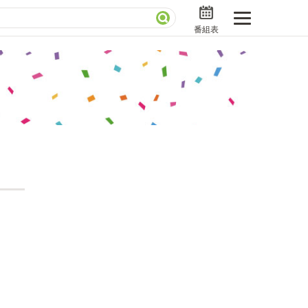
番組表
分で読める！『ザ・リーダー』たちの泣き笑い
さんお届けモノです！の気になるトコロ
ニアックでメカニカルそしてＭＢＳ的なＭなスポー
ストランだけじゃない「水野真紀の魔法のレストラ
」
BSラグビーダイアリー