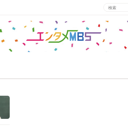
エンタメMBS
3
サタプラ ～気になる情報をちょこっとプラス～
所
マ
月曜の蛙、大海を知る。
ツ
レ
情熱大陸を読む
ン
池上彰のニュース解説が読める！「生！池上彰×山里亮
M
太」