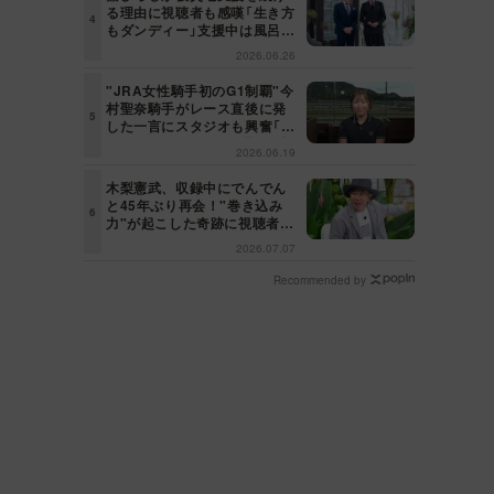
る理由に視聴者も感嘆「生き方
もダンディー」支援中は風呂に
も入らず寝袋で寝泊まり【日曜
2026.06.26
日の初耳学】
"JRA女性騎手初のG1制覇"今
村聖奈騎手がレース直後に発
した一言にスタジオも興奮「こ
れはしびれる！」＜日曜日の初
2026.06.19
耳学＞
木梨憲武、収録中にでんでん
と45年ぶり再会！"巻き込み
力"が起こした奇跡に視聴者も
興奮「これがテレビの面白さだ
2026.07.07
よね！」＜日曜日の初耳学＞
Recommended by