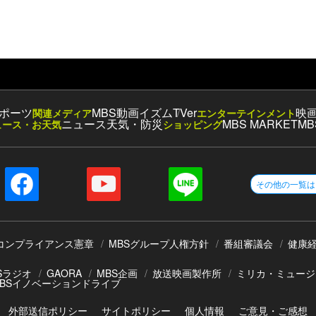
ポーツ
MBS動画イズム
TVer
映
関連メディア
エンターテインメント
ニュース
天気・防災
MBS MARKET
MB
ュース・お天気
ショッピング
その他の一覧は
コンプライアンス憲章
MBSグループ人権方針
番組審議会
健康
Sラジオ
GAORA
MBS企画
放送映画製作所
ミリカ・ミュージ
BSイノベーションドライブ
外部送信ポリシー
サイトポリシー
個人情報
ご意見・ご感想