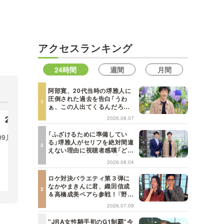
MBSテレビ TOP
アクセスランキング
24時間
週間
月間
阿部寛、20代当時の堺雅人に
圧倒された過去を告白「うわ
ぁ、この人出てくるんだろう
な、と思った」【日曜日の初耳
2023年
2022年
2026.08.07
学】
「ふざけるために準備してい
09月
03月
10月
09月
08月
07月
12
る」堺雅人がセリフを絶対間違
えない理由に視聴者感嘆「どん
06月
05月
04月
03月
08
な仕事にも当てはまる」【日曜
2026.08.04
日の初耳学】
02月
01月
ロケ対決バラエティ第３弾に
なかやまきんに君、織田信成
＆高橋成美ペアら参戦！『野々
村友紀子を黙らせろ！』１２日
2026.07.09
（日）昼に放送！
"JRA女性騎手初のG1制覇"今