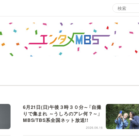
エンタメMBS
3
サタプラ ～気になる情報をちょこっとプラス～
所
マ
月曜の蛙、大海を知る。
ツ
レ
情熱大陸を読む
ン
6月21日(日)午後３時３０分～『自撮
池上彰のニュース解説が読める！「生！池上彰×山里亮
りで集まれ ～うしろのアレ何？～』
M
太」
MBS/TBS系全国ネット放送!!
2026.06.16