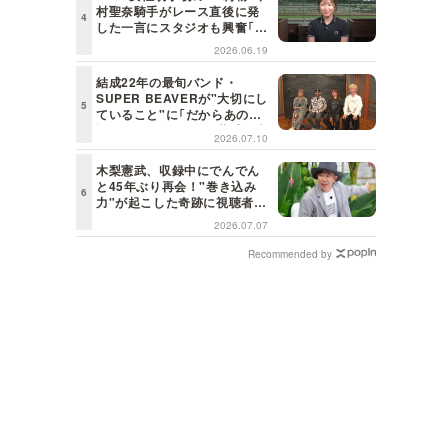
村聖奈騎手がレース直後に発
した一言にスタジオも興奮「こ
れはしびれる！」＜日曜日の初
2026.06.19
耳学＞
結成22年の最旬バンド・
SUPER BEAVERが"大切にし
ていること"に「だからあの歌
詞が届けられるんだ」共感の声
2026.07.10
＜日曜日の初耳学＞
木梨憲武、収録中にでんでん
と45年ぶり再会！"巻き込み
力"が起こした奇跡に視聴者も
興奮「これがテレビの面白さだ
2026.07.07
よね！」＜日曜日の初耳学＞
Recommended by