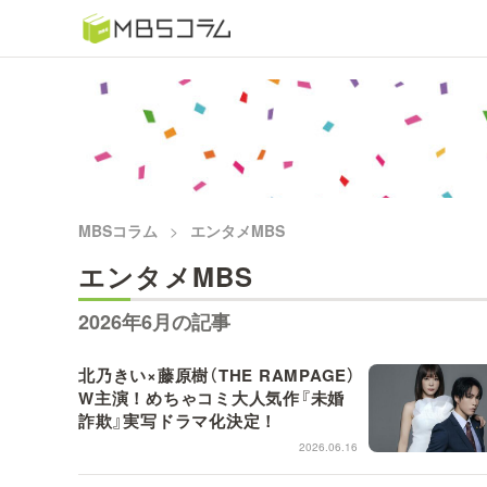
番組コラムから探す
日曜日の初耳学 復習編
もう一度楽しむプレバト
MBSコラム
エンタメMBS
推しといつまでも
エンタメMBS
何が起こるかホンマにわからん！？「ごぶごぶ」のトリ
2026年6月の記事
セツ
北乃きい×藤原樹（THE RAMPAGE）
W主演！めちゃコミ大人気作『未婚
痛快！明石家電視台に、エエ話はいらんねん！
詐欺』実写ドラマ化決定！
2026.06.16
5分で読める！教えてもらう前と後