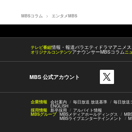
MBSコラム
エンタメMBS
情報・報道
バラエティ
ドラマ
アニメ
ス
テレビ番組
アナウンサー
MBSコラム
オリジナルコンテンツ
ニ
MBS 公式アカウント
企業情報
会社案内
毎日放送 放送基準
毎日放送
ENGLISH
採用情報
新卒採用
アルバイト情報
MBSグループ
MBSメディアホールディングス
MB
MBSライブエンターテインメント
M