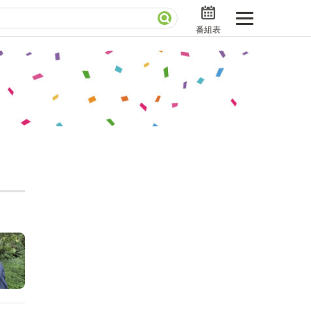
番組表
分で読める！『ザ・リーダー』たちの泣き笑い
さんお届けモノです！の気になるトコロ
ニアックでメカニカルそしてＭＢＳ的なＭなスポー
ストランだけじゃない「水野真紀の魔法のレストラ
」
BSラグビーダイアリー