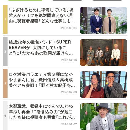
「ふざけるために準備している」堺
雅人がセリフを絶対間違えない理
由に視聴者感嘆「どんな仕事にも当
てはまる」【日曜日の初耳学】
2026.08.04
結成22年の最旬バンド・SUPER
BEAVERが"大切にしているこ
と"に「だからあの歌詞が届けられ
るんだ」共感の声＜日曜日の初耳学
2026.07.10
＞
ロケ対決バラエティ第３弾になか
やまきんに君、織田信成＆高橋成
美ペアら参戦！『野々村友紀子を黙
らせろ！』１２日（日）昼に放送！
2026.07.09
木梨憲武、収録中にでんでんと45
年ぶり再会！"巻き込み力"が起こ
した奇跡に視聴者も興奮「これがテ
レビの面白さだよね！」＜日曜日の
2026.07.07
初耳学＞