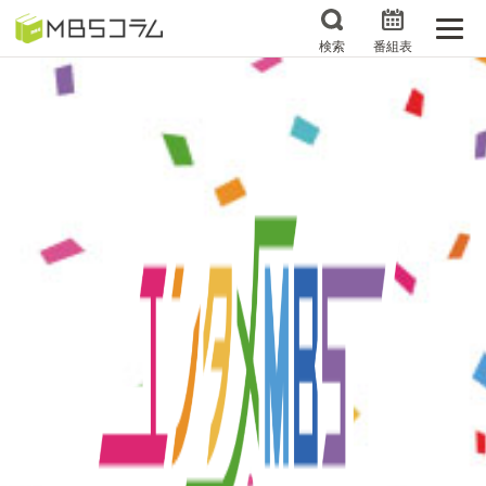
検索
番組表
番組コラムから探す
日曜日の初耳学 復習編
エンタメMBS
3分で読める！『ザ・リー
もう一度楽しむプレバト
ダー』たちの泣き笑い
サタプラ ～気になる情
所さんお届けモノです！
報をちょこっとプラス～
の気になるトコロ
推しといつまでも
月曜の蛙、大海を知る。
マニアックでメカニカル
何が起こるかホンマにわ
そしてＭＢＳ的なＭなス
からん！？「ごぶごぶ」の
ポーツ
トリセツ
レストランだけじゃない