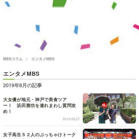
情熱大陸を読む
「水野真紀の魔法のレスト
ラン」
池上彰のニュース解説が
痛快！明石家電視台に、
読める！「生！池上彰×山
エエ話はいらんねん！
里亮太」
5分で読める！教えてもら
MBSラグビーダイアリー
う前と後
MBSコラム
エンタメMBS
エンタメMBS
MBSテレビ TOP
2019年8月の記事
大女優が地元・神戸で美食ツア
ー！ 浜田雅功を連れまわし質問攻
め！
2019.08.27
女子高生５２人のぶっちゃけトーク