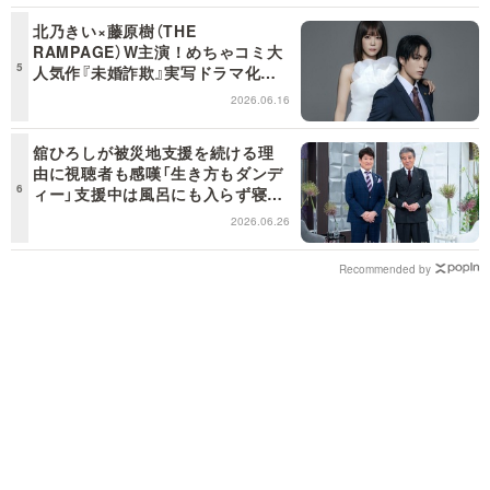
北乃きい×藤原樹（THE
RAMPAGE）W主演！めちゃコミ大
人気作『未婚詐欺』実写ドラマ化決
定！
2026.06.16
舘ひろしが被災地支援を続ける理
由に視聴者も感嘆「生き方もダンデ
ィー」支援中は風呂にも入らず寝袋
で寝泊まり【日曜日の初耳学】
2026.06.26
Recommended by