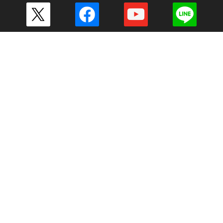
その他の一覧はこちら
企業情報
会社案内
毎日放送 放送基準
毎日放送コンプライアンス憲章
MBSグループ人権方針
番組審議会
健康経営への取り組み
JNNリンク
CM企画
ENGLISH
採用情報
新卒採用
アルバイト情報
MBSグループ
MBSメディアホールディングス
MBSラジオ
GAORA
MBS企画
放送映画製作所
ミリカ・ミュージック
ピコリ
闇
MBSファシリティーズ
MBSライブエンターテインメント
MBSイノベーションドライブ
外部送信ポリシー
サイトポリシー
個人情報
ご意見・ご感想
掲載価格は公開時の情報です。
各ページに掲載の記事・写真の無断転用を禁じます。