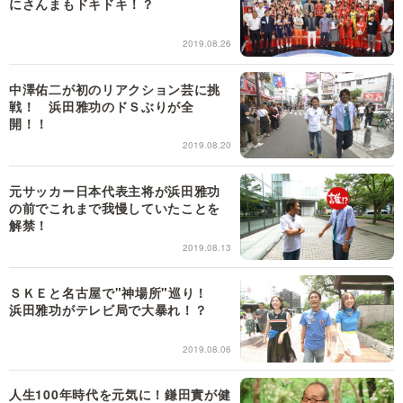
にさんまもドキドキ！？
2019.08.26
中澤佑二が初のリアクション芸に挑
戦！ 浜田雅功のドＳぶりが全
開！！
2019.08.20
元サッカー日本代表主将が浜田雅功
の前でこれまで我慢していたことを
解禁！
2019.08.13
ＳＫＥと名古屋で"神場所"巡り！
浜田雅功がテレビ局で大暴れ！？
2019.08.06
人生100年時代を元気に！鎌田實が健