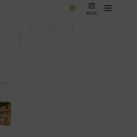
番組表
分で読める！『ザ・リーダー』たちの泣き笑い
さんお届けモノです！の気になるトコロ
ニアックでメカニカルそしてＭＢＳ的なＭなスポー
ストランだけじゃない「水野真紀の魔法のレストラ
」
BSラグビーダイアリー