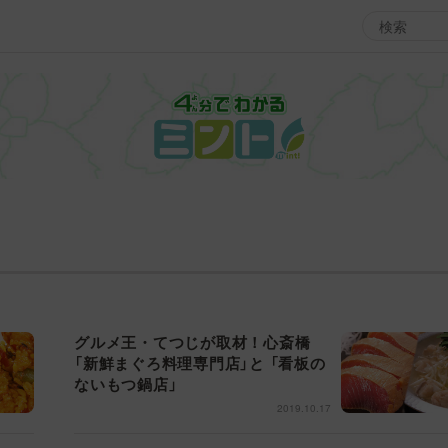
エンタメMBS
3
サタプラ ～気になる情報をちょこっとプラス～
所
マ
月曜の蛙、大海を知る。
ツ
レ
情熱大陸を読む
ン
グルメ王・てつじが取材！心斎橋
池上彰のニュース解説が読める！「生！池上彰×山里亮
「新鮮まぐろ料理専門店」と 「看板の
M
太」
ないもつ鍋店」
2019.10.17