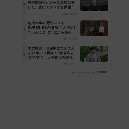
村聖奈騎手がレース直後に発
した一言にスタジオも興奮「こ
れはしびれる！」＜日曜日の初
2026.06.19
耳学＞
結成22年の最旬バンド・
SUPER BEAVERが"大切にし
ていること"に「だからあの歌
詞が届けられるんだ」共感の声
2026.07.10
＜日曜日の初耳学＞
木梨憲武、収録中にでんでん
と45年ぶり再会！"巻き込み
力"が起こした奇跡に視聴者も
興奮「これがテレビの面白さだ
2026.07.07
よね！」＜日曜日の初耳学＞
Recommended by