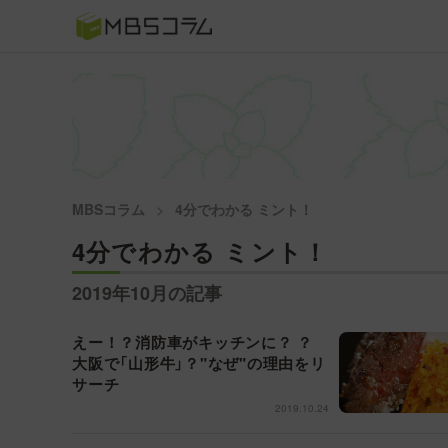
番組コラムから探す
日曜日の初耳学 復習編
もう一度楽しむプレバト
MBSコラム
4分でわかる ミント！
推しといつまでも
4分でわかる ミント！
何が起こるかホンマにわからん！？「ごぶごぶ」のトリ
2019年10月の記事
セツ
えー！？消防車がキッチンに？ ？
大阪で「山形牛」？"なぜ"の理由をリ
痛快！明石家電視台に、エエ話はいらんねん！
サーチ
2019.10.24
5分で読める！教えてもらう前と後