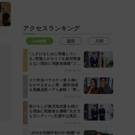
MBSテレビ TOP
アクセスランキング
24時間
週間
月間
「ふざけるために準備してい
る」堺雅人がセリフを絶対間違
えない理由に視聴者感嘆「どん
な仕事にも当てはまる」【日曜
2026.08.04
日の初耳学】
ロケ対決バラエティ第３弾に
なかやまきんに君、織田信成
＆高橋成美ペアら参戦！『野々
村友紀子を黙らせろ！』１２日
2026.07.09
（日）昼に放送！
舘ひろしが被災地支援を続け
る理由に視聴者も感嘆「生き方
もダンディー」支援中は風呂に
も入らず寝袋で寝泊まり【日曜
2026.06.26
日の初耳学】
"JRA女性騎手初のG1制覇"今