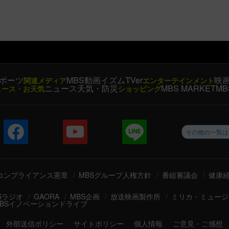
ポーツ
MBS動画イズム
TVer
映
関連メディア
エンターテインメント
ニュース
天気・防災
MBS MARKET
MB
ュース・お天気
ショッピング
その他の一覧は
コンプライアンス憲章
MBSグループ人権方針
番組審議会
健康
Sラジオ
GAORA
MBS企画
放送映画製作所
ミリカ・ミュージ
BSイノベーションドライブ
外部送信ポリシー
サイトポリシー
個人情報
ご意見・ご感想