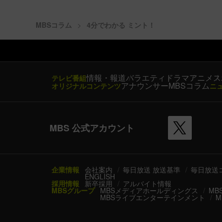
MBSコラム
4分でわかる ミント！
情報・報道
バラエティ
ドラマ
アニメ
ス
テレビ番組
アナウンサー
MBSコラム
オリジナルコンテンツ
ニ
MBS 公式アカウント
企業情報
会社案内
毎日放送 放送基準
毎日放送
ENGLISH
採用情報
新卒採用
アルバイト情報
MBSグループ
MBSメディアホールディングス
MB
MBSライブエンターテインメント
M