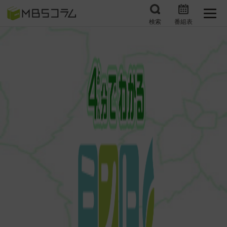
検索
番組表
番組コラムから探す
日曜日の初耳学 復習編
エンタメMBS
3分で読める！『ザ・リー
もう一度楽しむプレバト
ダー』たちの泣き笑い
サタプラ ～気になる情
所さんお届けモノです！
報をちょこっとプラス～
の気になるトコロ
推しといつまでも
月曜の蛙、大海を知る。
マニアックでメカニカル
何が起こるかホンマにわ
そしてＭＢＳ的なＭなス
からん！？「ごぶごぶ」の
ポーツ
トリセツ
レストランだけじゃない