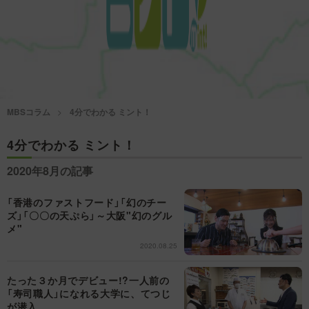
情熱大陸を読む
「水野真紀の魔法のレスト
ラン」
池上彰のニュース解説が
痛快！明石家電視台に、
読める！「生！池上彰×山
エエ話はいらんねん！
里亮太」
5分で読める！教えてもら
MBSコラム
4分でわかる ミント！
MBSラグビーダイアリー
う前と後
4分でわかる ミント！
MBSテレビ TOP
2020年8月の記事
「香港のファストフード」「幻のチー
ズ」「〇〇の天ぷら」～大阪"幻のグル
メ"
2020.08.25
たった３か月でデビュー!?一人前の
「寿司職人」になれる大学に、てつじ
が潜入