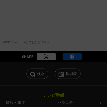
MBSコラム
4分でわかる ミント！
SHARE
検索
番組表
テレビ番組
情報・報道
バラエティ