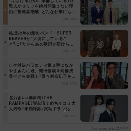
「ふざけるために準備している」堺
雅人がセリフを絶対間違えない理
由に視聴者感嘆「どんな仕事にも当
てはまる」【日曜日の初耳学】
2026.08.04
結成22年の最旬バンド・SUPER
BEAVERが"大切にしているこ
と"に「だからあの歌詞が届けられ
るんだ」共感の声＜日曜日の初耳学
2026.07.10
＞
ロケ対決バラエティ第３弾になか
やまきんに君、織田信成＆高橋成
美ペアら参戦！『野々村友紀子を黙
らせろ！』１２日（日）昼に放送！
2026.07.09
北乃きい×藤原樹（THE
RAMPAGE）W主演！めちゃコミ大
人気作『未婚詐欺』実写ドラマ化決
定！
2026.06.16
Recommended by