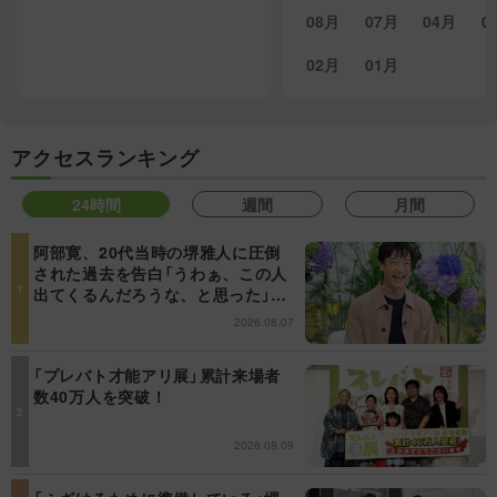
08月
07月
04月
0
02月
01月
アクセスランキング
24時間
週間
月間
阿部寛、20代当時の堺雅人に圧倒
された過去を告白「うわぁ、この人
出てくるんだろうな、と思った」
【日曜日の初耳学】
2026.08.07
「プレバト才能アリ展」累計来場者
数40万人を突破！
2026.08.09