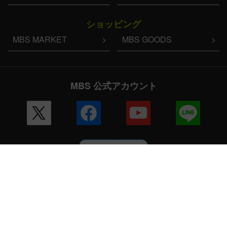
ショッピング
MBS MARKET
MBS GOODS
MBS 公式アカウント
その他の一覧はこちら
企業情報
会社案内
毎日放送 放送基準
毎日放送コンプライアンス憲章
MBSグループ人権方針
番組審議会
健康経営への取り組み
JNNリンク
CM企画
ENGLISH
採用情報