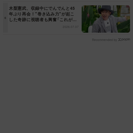
木梨憲武、収録中にでんでんと45
年ぶり再会！"巻き込み力"が起こ
した奇跡に視聴者も興奮「これがテ
レビの面白さだよね！」＜日曜日の
2026.07.07
初耳学＞
Recommended by