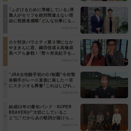
「ふざけるために準備している」堺
雅人がセリフを絶対間違えない理
由に視聴者感嘆「どんな仕事にも当
てはまる」【日曜日の初耳学】
2026.08.04
ロケ対決バラエティ第３弾になか
やまきんに君、織田信成＆高橋成
美ペアら参戦！『野々村友紀子を黙
らせろ！』１２日（日）昼に放送！
2026.07.09
"JRA女性騎手初のG1制覇"今村聖
奈騎手がレース直後に発した一言
にスタジオも興奮「これはしびれ
る！」＜日曜日の初耳学＞
2026.06.19
結成22年の最旬バンド・SUPER
BEAVERが"大切にしているこ
と"に「だからあの歌詞が届けられ
るんだ」共感の声＜日曜日の初耳学
2026.07.10
＞