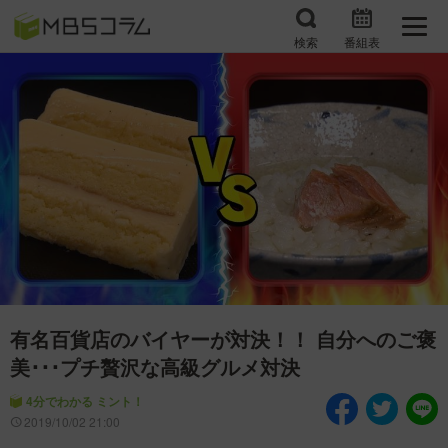
検索
番組表
番組コラムから探す
日曜日の初耳学 復習編
エンタメMBS
3分で読める！『ザ・リー
もう一度楽しむプレバト
ダー』たちの泣き笑い
サタプラ ～気になる情
所さんお届けモノです！
報をちょこっとプラス～
の気になるトコロ
推しといつまでも
月曜の蛙、大海を知る。
有名百貨店のバイヤーが対決！！ 自分へのご褒
マニアックでメカニカル
何が起こるかホンマにわ
そしてＭＢＳ的なＭなス
からん！？「ごぶごぶ」の
美･･･プチ贅沢な高級グルメ対決
ポーツ
トリセツ
4分でわかる ミント！
2019/10/02 21:00
レストランだけじゃない