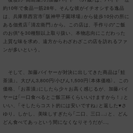
約10年で食品一筋28年。そんな彼がイチオシする逸品
は、兵庫県西宮市「阪神甲子園球場」から徒歩10分の所に
ある佃煮店「清左衛門」から。この店は、手作りの"ご飯
のお供"を30種類以上取り扱い、本物志向にこだわった
上質な味を求め、遠方からわざわざこの店を訪れるファ
ンが多いという。
そして、加藤バイヤーが対決に出してきた商品は「鮭
茶漬」。大びん3,800円/小びん1,500円（本体価格）。この
価格、「お茶漬」にしたら少々お高く感じるが、加藤バイ
ヤーは「一口食べるとご飯三杯くらいいけますから！」と
いい、「そしたらコスト的には安いですね」と返した♥さ
ゆり。しかし、美味しすぎたら「二口、三口...」と、どん
どん食べてあっという間になくなりそうだが...。