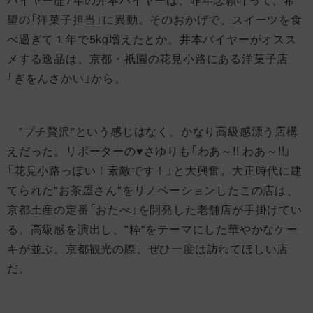
望の「洋菓子担当」に異動。そのおかげで、スイーツを食
べ過ぎて１年で5kg増えたとか。井本バイヤーがオスス
メする逸品は、京都・祇園の花見小路にある洋菓子店
「ぎをんさかい」から。
"プチ贅沢"という感じはなく、かなり高級感漂う店構
えだった。リポーターの♥さゆりも「わあ～!! わあ～!!」
「花見小路っぽい！素敵です！」と大興奮。大正時代に建
てられた"お茶屋さん"をリノベーションしたこの店は、
京都土産の定番「おたべ」を開発した老舗店が手掛けてい
る。高級感を演出し、"粋"をテーマにした華やかなケー
キが並ぶ。京都観光の際、ぜひ一度は訪れてほしい店
だ。