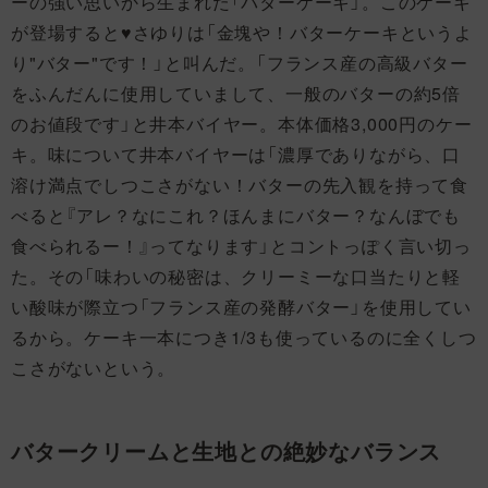
ーの強い思いから生まれた「バターケーキ」。このケーキ
が登場すると♥さゆりは「金塊や！バターケーキというよ
り"バター"です！」と叫んだ。「フランス産の高級バター
をふんだんに使用していまして、一般のバターの約5倍
のお値段です」と井本バイヤー。本体価格3,000円のケー
キ。味について井本バイヤーは「濃厚でありながら、口
溶け満点でしつこさがない！バターの先入観を持って食
べると『アレ？なにこれ？ほんまにバター？なんぼでも
食べられるー！』ってなります」とコントっぽく言い切っ
た。その「味わいの秘密は、クリーミーな口当たりと軽
い酸味が際立つ「フランス産の発酵バター」を使用してい
るから。ケーキ一本につき1/3も使っているのに全くしつ
こさがないという。
バタークリームと生地との絶妙なバランス