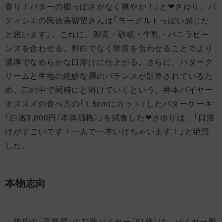
香り！バターの脂っぽさがなく爽やか！」と❤さゆり。パ
ティシエの民徳美智留さんは「ヨーグルトっぽい感じだ
と思います」。これに、卵黄・砂糖・牛乳・バニラビー
ンズを合わせる。卵白でなく卵黄を合わせることでより
濃厚でなめらかな口溶けに仕上がる。さらに、バターク
リームと生地の絶妙な層のバランスが計算されているた
め、口の中で同時にと溶けていくという。井本バイヤー
オススメの食べ方の「1.5cmにカット」したバターケーキ
「白洛3,000円（本体価格）」を試食した❤さゆりは、「口溶
けがすごいです！一人で一本いけちゃいます！」と絶賛
した。
本物志向
後攻の「高島屋」の加藤バイヤー（51歳）は、バイヤー歴