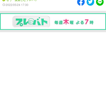
情熱大陸を読む
「水野真紀の魔法のレスト
2022/05/24 17:30
ラン」
池上彰のニュース解説が
痛快！明石家電視台に、
読める！「生！池上彰×山
エエ話はいらんねん！
里亮太」
5分で読める！教えてもら
MBSラグビーダイアリー
う前と後
MBSテレビ TOP