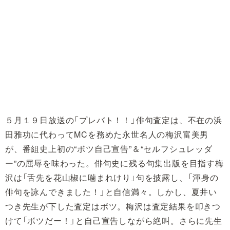
５月１９日放送の「プレバト！！」俳句査定は、不在の浜
田雅功に代わってMCを務めた永世名人の梅沢富美男
が、番組史上初の“ボツ自己宣告”＆“セルフシュレッダ
ー”の屈辱を味わった。俳句史に残る句集出版を目指す梅
沢は「舌先を花山椒に噛まれけり」句を披露し、「渾身の
俳句を詠んできました！」と自信満々。しかし、夏井い
つき先生が下した査定はボツ。梅沢は査定結果を叩きつ
けて「ボツだー！」と自己宣告しながら絶叫。さらに先生