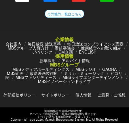
その他の一覧はこちら
企業情報
会社案内
毎日放送 放送基準
毎日放送コンプライアンス憲章
MBSグループ人権方針
番組審議会
健康経営への取り組み
JNNリンク
CM企画
ENGLISH
採用情報
新卒採用
アルバイト情報
MBSグループ
MBSメディアホールディングス
MBSラジオ
GAORA
MBS企画
放送映画製作所
ミリカ・ミュージック
ピコリ
闇
MBSファシリティーズ
MBSライブエンターテインメント
MBSイノベーションドライブ
外部送信ポリシー
サイトポリシー
個人情報
ご意見・ご感想
掲載価格は公開時の情報です。
各ページに掲載の記事・写真の無断転用を禁じます。
すべての著作権は毎日放送に帰属します。
Copyright (c) 1995-
2026
, Mainichi Broadcasting System, Inc. All Rights Reserved.