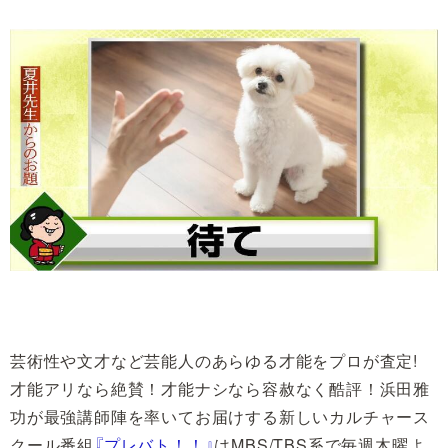
芸術性や文才など芸能人のあらゆる才能をプロが査定!
才能アリなら絶賛！才能ナシなら容赦なく酷評！浜田雅
功が最強講師陣を率いてお届けする新しいカルチャース
クール番組
『プレバト！！』
はMBS/TBS系で毎週木曜よ