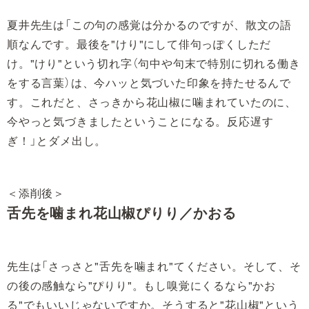
夏井先生は「この句の感覚は分かるのですが、散文の語
順なんです。最後を"けり"にして俳句っぽくしただ
け。"けり"という切れ字（句中や句末で特別に切れる働き
をする言葉）は、今ハッと気づいた印象を持たせるんで
す。これだと、さっきから花山椒に噛まれていたのに、
今やっと気づきましたということになる。反応遅す
ぎ！」とダメ出し。
＜添削後＞
舌先を噛まれ花山椒ぴりり／かおる
先生は「さっさと"舌先を噛まれ"てください。そして、そ
の後の感触なら"ぴりり"。もし嗅覚にくるなら"かお
る"でもいいじゃないですか。そうすると"花山椒"という