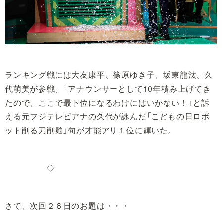
ランキング戦には大友康平、篠原ゆき子、坂東龍汰、久
代萌美が参戦。「アナウンサーとして10年積み上げてき
たので、ここで最下位になるわけにはいかない！」と訴
える元フジテレビアナの久代が詠んだ「こどもの日ロボ
ット削る刀削麺」句が才能アリ１位に輝いた。
◇
さて、次回２６日のお題は・・・