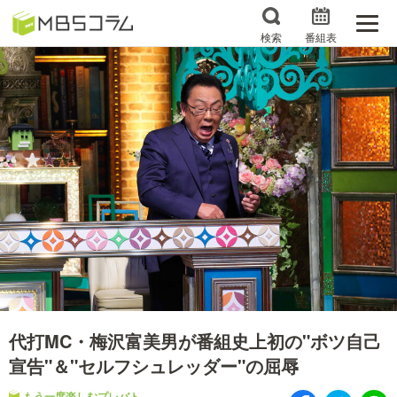
検索
番組表
番組コラムから探す
日曜日の初耳学 復習編
エンタメMBS
3分で読める！『ザ・リー
もう一度楽しむプレバト
ダー』たちの泣き笑い
サタプラ ～気になる情
所さんお届けモノです！
報をちょこっとプラス～
の気になるトコロ
推しといつまでも
月曜の蛙、大海を知る。
マニアックでメカニカル
何が起こるかホンマにわ
そしてＭＢＳ的なＭなス
からん！？「ごぶごぶ」の
代打MC・梅沢富美男が番組史上初の"ボツ自己
ポーツ
トリセツ
宣告"＆"セルフシュレッダー"の屈辱
レストランだけじゃない
もう一度楽しむプレバト