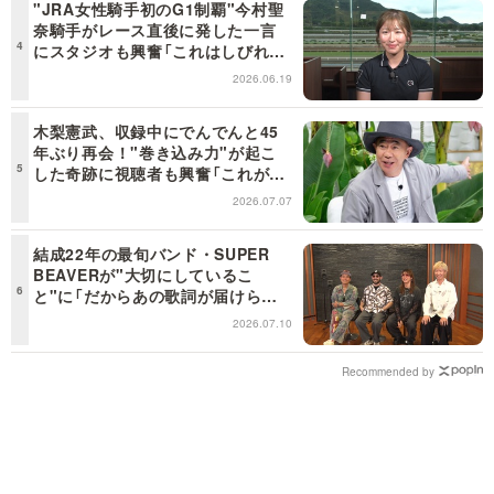
"JRA女性騎手初のG1制覇"今村聖
奈騎手がレース直後に発した一言
にスタジオも興奮「これはしびれ
る！」＜日曜日の初耳学＞
2026.06.19
木梨憲武、収録中にでんでんと45
年ぶり再会！"巻き込み力"が起こ
した奇跡に視聴者も興奮「これがテ
レビの面白さだよね！」＜日曜日の
2026.07.07
初耳学＞
結成22年の最旬バンド・SUPER
BEAVERが"大切にしているこ
と"に「だからあの歌詞が届けられ
るんだ」共感の声＜日曜日の初耳学
2026.07.10
＞
Recommended by