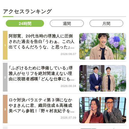
アクセスランキング
24時間
週間
月間
阿部寛、20代当時の堺雅人に圧倒
された過去を告白「うわぁ、この人
出てくるんだろうな、と思った」
【日曜日の初耳学】
2026.08.07
「ふざけるために準備している」堺
雅人がセリフを絶対間違えない理
由に視聴者感嘆「どんな仕事にも当
てはまる」【日曜日の初耳学】
2026.08.04
ロケ対決バラエティ第３弾になか
やまきんに君、織田信成＆高橋成
美ペアら参戦！『野々村友紀子を黙
らせろ！』１２日（日）昼に放送！
2026.07.09