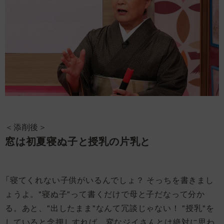
＜添削後＞
窓は初夏寝ぬ子と授乳の片乳と
「寝てくれない子供がいるんでしょ？ そっちを書きまし
ょうよ。"寝ぬ子"って書くだけで母と子だなって分か
る。あと、"出したまま"なんて冗談じゃない！ "授乳"を
していると念押しすれば、変なジイさんとは絶対に思わ