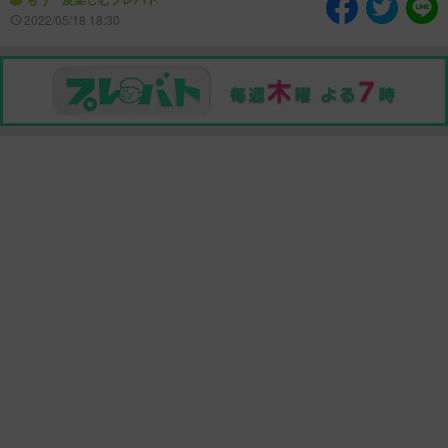
情熱大陸を読む
「水野真紀の魔法のレスト
2022/05/18 18:30
ラン」
池上彰のニュース解説が
痛快！明石家電視台に、
読める！「生！池上彰×山
エエ話はいらんねん！
里亮太」
5分で読める！教えてもら
MBSラグビーダイアリー
う前と後
MBSテレビ TOP