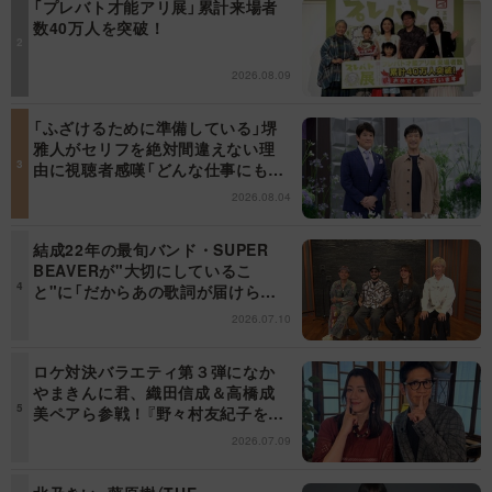
「プレバト才能アリ展」累計来場者
数40万人を突破！
2026.08.09
「ふざけるために準備している」堺
雅人がセリフを絶対間違えない理
由に視聴者感嘆「どんな仕事にも当
てはまる」【日曜日の初耳学】
2026.08.04
結成22年の最旬バンド・SUPER
BEAVERが"大切にしているこ
と"に「だからあの歌詞が届けられ
るんだ」共感の声＜日曜日の初耳学
2026.07.10
＞
ロケ対決バラエティ第３弾になか
やまきんに君、織田信成＆高橋成
美ペアら参戦！『野々村友紀子を黙
らせろ！』１２日（日）昼に放送！
2026.07.09