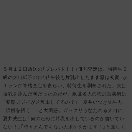
５月１２日放送の「プレバト！！」俳句査定は、特待生５
級の犬山紙子の俳句「午後も片乳出したまま窓は初夏」が
１ランク降格査定を食らい、特待生を剥奪された。実は
授乳を詠んだ句だったのだが、永世名人の梅沢富美男は
「変態ジジイが片乳出してるの？」、夏井いつき先生も
「誤解を招く！」と大困惑。ガックリうなだれる犬山に、
夏井先生は「何のために片乳を出しているのか書いてい
ない！」「時々とんでもない大ボケをかます！」と厳しく