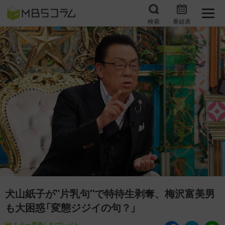
検索
番組表
番組コラムから探す
日曜日の初耳学 復習編
エンタメMBS
3分で読める！『ザ・リー
もう一度楽しむプレバト
ダー』たちの泣き笑い
サタプラ ～気になる情
所さんお届けモノです！
報をちょこっとプラス～
の気になるトコロ
推しといつまでも
月曜の蛙、大海を知る。
マニアックでメカニカル
何が起こるかホンマにわ
そしてＭＢＳ的なＭなス
からん！？「ごぶごぶ」の
犬山紙子が"片乳句"で特待生剥奪、梅沢富美男
ポーツ
トリセツ
も大困惑「変態ジジイの句？」
レストランだけじゃない
もう一度楽しむプレバト