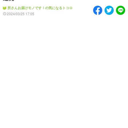
情熱大陸を読む
「水野真紀の魔法のレスト
ラン」
所さんお届けモノです！の気になるトコロ
2024/03/25 17:05
池上彰のニュース解説が
痛快！明石家電視台に、
読める！「生！池上彰×山
エエ話はいらんねん！
里亮太」
5分で読める！教えてもら
MBSラグビーダイアリー
う前と後
MBSテレビ TOP