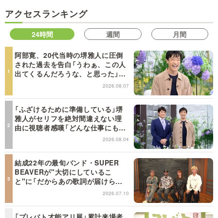
アクセスランキング
24時間
週間
月間
阿部寛、20代当時の堺雅人に圧倒
された過去を告白「うわぁ、この人
出てくるんだろうな、と思った」
【日曜日の初耳学】
2026.08.07
「ふざけるために準備している」堺
雅人がセリフを絶対間違えない理
由に視聴者感嘆「どんな仕事にも当
てはまる」【日曜日の初耳学】
2026.08.04
結成22年の最旬バンド・SUPER
BEAVERが"大切にしているこ
と"に「だからあの歌詞が届けられ
るんだ」共感の声＜日曜日の初耳学
2026.07.10
＞
「プレバト才能アリ展」累計来場者