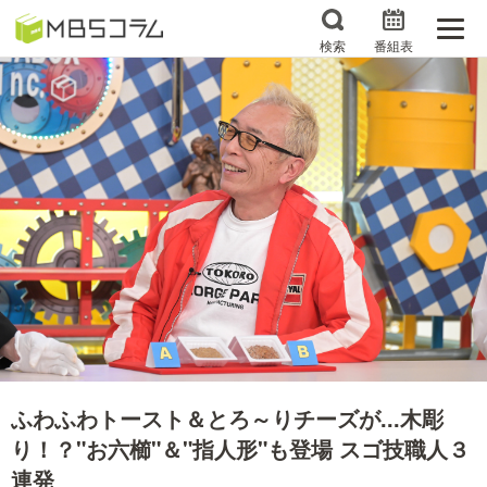
検索
番組表
番組コラムから探す
日曜日の初耳学 復習編
エンタメMBS
3分で読める！『ザ・リー
もう一度楽しむプレバト
ダー』たちの泣き笑い
サタプラ ～気になる情
所さんお届けモノです！
報をちょこっとプラス～
の気になるトコロ
推しといつまでも
月曜の蛙、大海を知る。
マニアックでメカニカル
何が起こるかホンマにわ
そしてＭＢＳ的なＭなス
からん！？「ごぶごぶ」の
ふわふわトースト＆とろ～りチーズが...木彫
ポーツ
トリセツ
り！？"お六櫛"＆"指人形"も登場 スゴ技職人３
レストランだけじゃない
連発