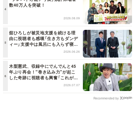
数40万人を突破！
2026.08.09
舘ひろしが被災地支援を続ける理
由に視聴者も感嘆「生き方もダンデ
ィー」支援中は風呂にも入らず寝袋
で寝泊まり【日曜日の初耳学】
2026.06.26
木梨憲武、収録中にでんでんと45
年ぶり再会！"巻き込み力"が起こ
した奇跡に視聴者も興奮「これがテ
レビの面白さだよね！」＜日曜日の
2026.07.07
初耳学＞
Recommended by