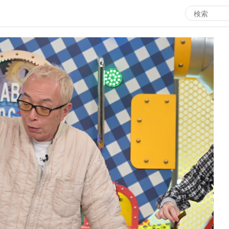
エンタメMBS
3
サタプラ ～気になる情報をちょこっとプラス～
所
マ
月曜の蛙、大海を知る。
ツ
レ
情熱大陸を読む
ン
池上彰のニュース解説が読める！「生！池上彰×山里亮
M
太」