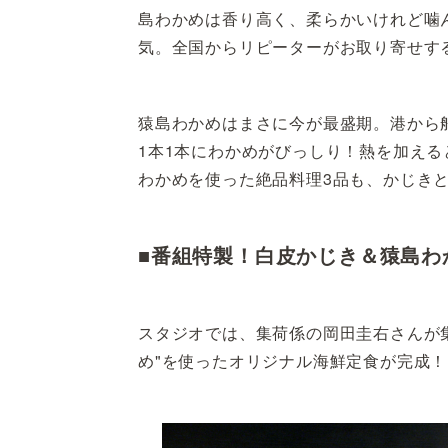
島わかめは香り高く、柔らかいけれど噛
気。全国からリピーターがお取り寄せす
猿島わかめはまさに今が最盛期。港から船
1本1本にわかめがびっしり！熱を加え
わかめを使った絶品料理3品も、かじき
■番組特製！白皮かじき＆猿島わ
スタジオでは、集荷係の岡田圭右さんが集
め"を使ったオリジナル海鮮定食が完成！