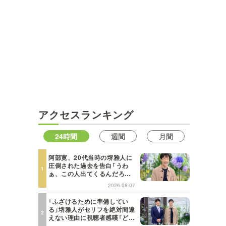
アクセスランキング
24時間
週間
月間
阿部寛、20代当時の堺雅人に
圧倒された過去を告白「うわ
ぁ、この人出てくるんだろう
な、と思った」【日曜日の初耳
2026.08.07
学】
「ふざけるために準備してい
る」堺雅人がセリフを絶対間違
えない理由に視聴者感嘆「どん
な仕事にも当てはまる」【日曜