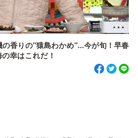
の香りの"猿島わかめ"...今が旬！早春
海の幸はこれだ！