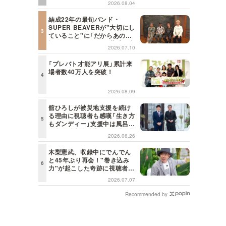
2026.08.04
日の初耳学】
結成22年の最旬バンド・
SUPER BEAVERが"大切にし
ていること"に「だからあの歌
詞が届けられるんだ」共感の声
2026.07.10
＜日曜日の初耳学＞
「プレバト才能アリ展」累計来
場者数40万人を突破！
2026.08.09
舘ひろしが被災地支援を続け
る理由に視聴者も感嘆「生き方
もダンディー」支援中は風呂に
も入らず寝袋で寝泊まり【日曜
2026.06.26
日の初耳学】
木梨憲武、収録中にでんでん
と45年ぶり再会！"巻き込み
力"が起こした奇跡に視聴者も
興奮「これがテレビの面白さだ
2026.07.07
よね！」＜日曜日の初耳学＞
Recommended by