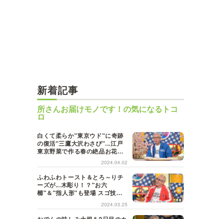
新着記事
所さんお届けモノです！の気になるトコ
ロ
白くて柔らか"東京ウド"に奇跡
の復活"三鷹大沢わさび"...江戸
東京野菜で作る春の絶品お花見
弁当！
2024.04.02
ふわふわトースト＆とろ～りチ
ーズが...木彫り！？"お六
櫛"＆"指人形"も登場 スゴ技職
人３連発
2024.03.25
おでんの味しみ大根＆2日目のカ