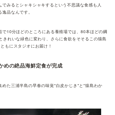
んでみるとシャキシャキするという不思議な食感も人
る逸品なんです。
で10分ほどのところにある養殖場では、80本ほどの綱
るときれいな緑色に変わり、さらに食欲をそそるこの猿島
とともにスタジオにお届け！
かめの絶品海鮮定食が完成
めた三浦半島の早春の味覚"白皮かじき"と"猿島わか