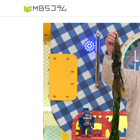
番組コラムから探す
日曜日の初耳学 復習編
もう一度楽しむプレバト
推しといつまでも
何が起こるかホンマにわからん！？「ごぶごぶ」のトリ
セツ
痛快！明石家電視台に、エエ話はいらんねん！
5分で読める！教えてもらう前と後