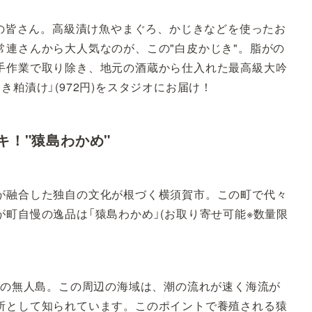
」の皆さん。高級漬け魚やまぐろ、かじきなどを使ったお
常連さんから大人気なのが、この"白皮かじき"。脂がの
手作業で取り除き、地元の酒蔵から仕入れた最高級大吟
粕漬け」(972円)をスタジオにお届け！
キ！"猿島わかめ"
が融合した独自の文化が根づく横須賀市。この町で代々
町自慢の逸品は「猿島わかめ」(お取り寄せ可能※数量限
一の無人島。この周辺の海域は、潮の流れが速く海流が
所として知られています。このポイントで養殖される猿