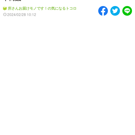
情熱大陸を読む
「水野真紀の魔法のレスト
ラン」
所さんお届けモノです！の気になるトコロ
2024/02/28 10:12
池上彰のニュース解説が
痛快！明石家電視台に、
読める！「生！池上彰×山
エエ話はいらんねん！
里亮太」
5分で読める！教えてもら
MBSラグビーダイアリー
う前と後
MBSテレビ TOP