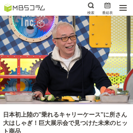
検索
番組表
番組コラムから探す
日曜日の初耳学 復習編
エンタメMBS
3分で読める！『ザ・リー
もう一度楽しむプレバト
ダー』たちの泣き笑い
サタプラ ～気になる情
所さんお届けモノです！
報をちょこっとプラス～
の気になるトコロ
推しといつまでも
月曜の蛙、大海を知る。
マニアックでメカニカル
何が起こるかホンマにわ
そしてＭＢＳ的なＭなス
からん！？「ごぶごぶ」の
日本初上陸の"乗れるキャリーケース"に所さん
ポーツ
トリセツ
大はしゃぎ！巨大展示会で見つけた未来のヒッ
レストランだけじゃない
ト商品