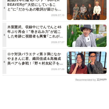
BEAVERが"大切にしているこ
と"に「だからあの歌詞が届けられ
るんだ」共感の声＜日曜日の初耳学
2026.07.10
＞
木梨憲武、収録中にでんでんと45
年ぶり再会！"巻き込み力"が起こ
した奇跡に視聴者も興奮「これがテ
レビの面白さだよね！」＜日曜日の
2026.07.07
初耳学＞
ロケ対決バラエティ第３弾になか
やまきんに君、織田信成＆高橋成
美ペアら参戦！『野々村友紀子を黙
らせろ！』１２日（日）昼に放送！
2026.07.09
Recommended by