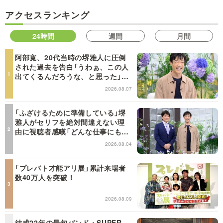
アクセスランキング
24時間
週間
月間
阿部寛、20代当時の堺雅人に圧倒
された過去を告白「うわぁ、この人
出てくるんだろうな、と思った」
【日曜日の初耳学】
2026.08.07
「ふざけるために準備している」堺
雅人がセリフを絶対間違えない理
由に視聴者感嘆「どんな仕事にも当
てはまる」【日曜日の初耳学】
2026.08.04
「プレバト才能アリ展」累計来場者
数40万人を突破！
2026.08.09
結成22年の最旬バンド・SUPER