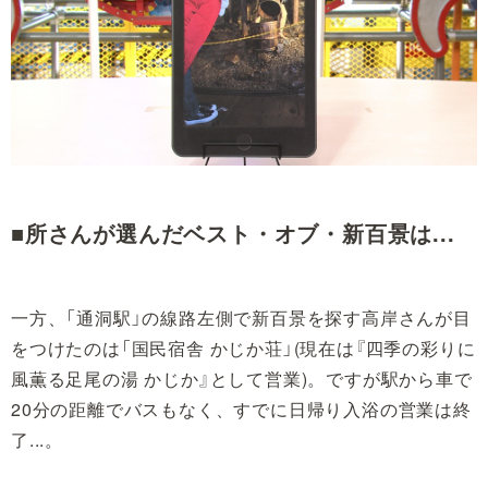
■所さんが選んだベスト・オブ・新百景は...
一方、「通洞駅」の線路左側で新百景を探す高岸さんが目
をつけたのは「国民宿舎 かじか荘」(現在は『四季の彩りに
風薫る足尾の湯 かじか』として営業)。ですが駅から車で
20分の距離でバスもなく、すでに日帰り入浴の営業は終
了...。