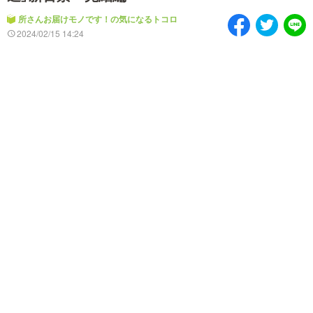
情熱大陸を読む
「水野真紀の魔法のレスト
ラン」
所さんお届けモノです！の気になるトコロ
2024/02/15 14:24
池上彰のニュース解説が
痛快！明石家電視台に、
読める！「生！池上彰×山
エエ話はいらんねん！
里亮太」
5分で読める！教えてもら
MBSラグビーダイアリー
う前と後
MBSテレビ TOP