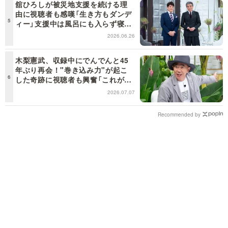
舘ひろしが被災地支援を続ける理
由に視聴者も感嘆「生き方もダンデ
ィー」支援中は風呂にも入らず寝袋
で寝泊まり【日曜日の初耳学】
2026.06.26
木梨憲武、収録中にでんでんと45
年ぶり再会！"巻き込み力"が起こ
した奇跡に視聴者も興奮「これがテ
レビの面白さだよね！」＜日曜日の
2026.07.07
初耳学＞
Recommended by