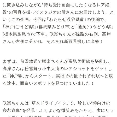
に聞き込みしながら"待ち受け画面にしたくなるレア絶
景"の写真を撮ってスタジオの所さんにお届けしよう、と
いうこの企画。今回は「わたらせ渓谷鐡道」の後編で、
「神戸(ごうど)駅」(群馬県みどり市)と「通洞(つうどう)駅」
(栃木県足尾市)で下車。咲楽ちゃんが線路の右側、高岸
さんが左側に分かれ、それぞれ新百景探しに出発！
まずは、前回放送で咲楽ちゃんが富弘美術館を堪能し、
高岸さんは粉雪舞う小中大滝のレアショットをゲットし
た「神戸駅」からスタート。実はその後それぞれ駅へと戻
る途中、面白いスポットを見つけていました！
咲楽ちゃんは「草木ドライブイン」で、珍しい"仰向けの
寝釈迦像"を発見！ふくよかな微笑みをたたえ、実にリラ