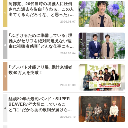
阿部寛、20代当時の堺雅人に圧倒
された過去を告白「うわぁ、この人
出てくるんだろうな、と思った」
【日曜日の初耳学】
2026.08.07
「ふざけるために準備している」堺
雅人がセリフを絶対間違えない理
由に視聴者感嘆「どんな仕事にも当
てはまる」【日曜日の初耳学】
2026.08.04
「プレバト才能アリ展」累計来場者
数40万人を突破！
2026.08.09
結成22年の最旬バンド・SUPER
BEAVERが"大切にしているこ
と"に「だからあの歌詞が届けられ
るんだ」共感の声＜日曜日の初耳学
2026.07.10
＞