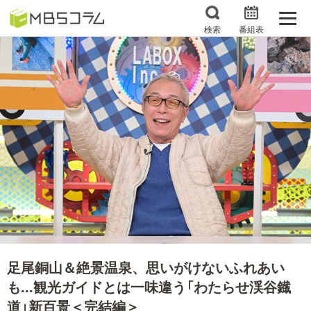
検索
番組表
番組コラムから探す
日曜日の初耳学 復習編
エンタメMBS
3分で読める！『ザ・リー
もう一度楽しむプレバト
ダー』たちの泣き笑い
サタプラ ～気になる情
所さんお届けモノです！
報をちょこっとプラス～
の気になるトコロ
推しといつまでも
月曜の蛙、大海を知る。
マニアックでメカニカル
何が起こるかホンマにわ
そしてＭＢＳ的なＭなス
からん！？「ごぶごぶ」の
足尾銅山＆絶景温泉、思いがけないふれあい
ポーツ
トリセツ
も...観光ガイドとは一味違う「わたらせ渓谷鐡
レストランだけじゃない
道」新百景＜完結編＞